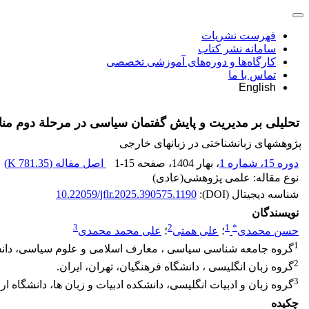
فهرست نشریات
سامانه نشر کتاب
کارگاه‌ها و دوره‌های آموزشی تخصصی
تماس با ما
English
تحلیلی بر مدیریت و پایش گفتمان سیاسی در مرحلة دوم مناظ
پژوهشهای زبانشناختی در زبانهای خارجی
دوره 15، شماره 1
، بهار 1404
، صفحه
1-15
اصل مقاله (
781.35 K
)
نوع مقاله: علمی پژوهشی(عادی)
شناسه دیجیتال (DOI):
10.22059/jflr.2025.390575.1190
نویسندگان
3
2
1
*
حسن محمدی
؛
علی همتی
؛
علی محمد محمدی
1
گروه جامعه شناسی سیاسی ، معارف اسلامی و علوم سیاسی، دانشگا
2
گروه زبان انگلیسی ، دانشگاه فرهنگیان، تهران، ایران.
3
گروه زبان و ادبیات انگلیسی، دانشکده ادبیات و زبان ها، دانشگاه ارا
چکیده