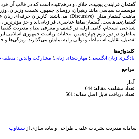
گفتمان فرایندی پیچیده، خلاق، و درهم‌تنیده است که در قالب آن ف
مؤسسات سیاسی مانند رهبران، رؤسای جمهور، نخست وزیران، وزرا، نم
ماهیت گفتمان‌مدار (Discursive) می‌باشند.
گفتمان‌نماهاست. گفتمان‌نماها عناصری فرازبانی‌اند و جز مؤثرترین، 
شناختی انسجام، گامی اولیه در کشف و معرفی نظام مدیریت گفتمان د
تفصیل، تقابل، استنباط، و توالی را به نمایش می‌گذارند. ویژگی‌ها
کلیدواژه‌ها
یادگیری زبان انگلیسی
؛
مهارت‌های زبانی
؛
مشارکت والدین
؛
منطقه تقر
مراجع
آمار
تعداد مشاهده مقاله: 644
تعداد دریافت فایل اصل مقاله: 561
سامانه مدیریت نشریات علمی.
طراحی و پیاده سازی از
سیناوب