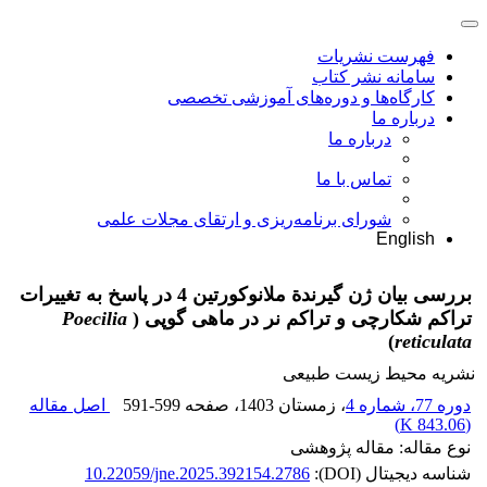
فهرست نشریات
سامانه نشر کتاب
کارگاه‌ها و دوره‌های آموزشی تخصصی
درباره ما
درباره ما
تماس با ما
شورای برنامه‌ریزی و ارتقای مجلات علمی
English
بررسی بیان ژن گیرندة ملانوکورتین 4 در پاسخ به تغییرات
تراکم شکارچی و تراکم نر در ماهی گوپی (
Poecilia
)
reticulata
نشریه محیط زیست طبیعی
دوره 77، شماره 4
، زمستان 1403
، صفحه
591-599
اصل مقاله
)
843.06 K
(
نوع مقاله: مقاله پژوهشی
شناسه دیجیتال (DOI):
10.22059/jne.2025.392154.2786