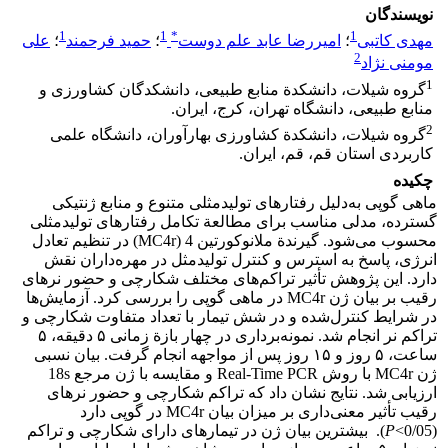
نویسندگان
1
1
*
1
مهدی کاتبی
؛
امیررضا عابد علم دوست
؛
حمید فرحمند
؛
علی
2
مومنی نژاد
1
گروه شیلات، دانشکدة منابع طبیعی، دانشکدگان کشاورزی و
منابع طبیعی، دانشگاه تهران، کرج، ایران.
2
گروه شیلات، دانشکدة کشاورزی بهارآوران، دانشگاه علمی
کاربردی استان قم، قم، ایران.
چکیده
ماهی گوپی به‌دلیل رفتارهای تولیدمثلی متنوع و منابع ژنتیکی
گسترده، مدلی مناسب برای مطالعة تکامل رفتارهای تولیدمثلی
محسوب می‌شود. گیرندة ملانوکورتین 4 (MC4r) در تنظیم تعادل
انرژی، پاسخ به استرس و کنترل تولیدمثل در مهره‌داران نقش
دارد. این پژوهش تأثیر تراکم‌های مختلف شکارچی و حضور نرهای
رقیب بر بیان ژن MC4r در ماهی گوپی را بررسی کرد. آزمایش‌ها
در شرایط کنترل‌شده و در شش تیمار با تعداد متفاوت شکارچی و
تراکم نر انجام شد. نمونه‌برداری در چهار بازة زمانی ۵ دقیقه، ۵
ساعت، ۵ روز و ۱۵ روز پس از مواجهه انجام گرفت. بیان نسبی
ژن MC4r با روش Real-Time PCR و مقایسه با ژن مرجع 18s
ارزیابی شد. نتایج نشان داد که تراکم شکارچی و حضور نرهای
رقیب تأثیر معنی‌داری بر میزان بیان MC4r در گوپی دارد
(0/05>
P
). بیشترین بیان ژن در تیمارهای دارای شکارچی و تراکم