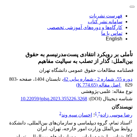
فهرست نشریات
سامانه نشر کتاب
کارگاه‌ها و دوره‌های آموزشی تخصصی
تماس با ما
English
تأملی بر رویکرد انتقادی پست‌مدرنیسم به حقوق
بین‌الملل:‏ گذار از تصلب به سیالیت مفاهیم
فصلنامه مطالعات حقوق عمومی دانشگاه تهران
دوره 55، شماره 2 - شماره پیاپی 42
، تابستان 1404
، صفحه
803-
829
اصل مقاله (
774.65 K
)
نوع مقاله: علمی-پژوهشی
شناسه دیجیتال (DOI):
10.22059/jplsq.2023.355226.3268
نویسندگان
2
1
*
رضا موسی زاده
؛
احسان سپه وند
1
استاد تمام، گروه دیپلماسی و سازمان‌های بین‌المللی، دانشکدة
روابط بین‌الملل وزارت امور خارجه، تهران، ایران‏
2
کارشناسی ارشد دیپلماسی و سازمان‌های بین‌المللی، تهران،