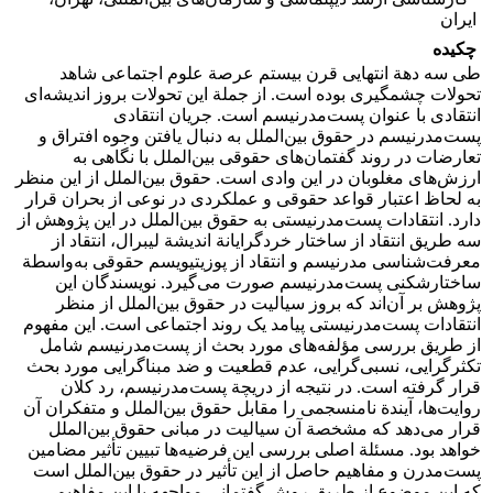
ایران‏
چکیده
طی سه دهة انتهایی قرن بیستم عرصة علوم اجتماعی شاهد
تحولات چشمگیری بوده است. از جملة این تحولات بروز اندیشه‌ای
انتقادی با عنوان پست‌مدرنیسم است. جریان انتقادی
پست‌مدرنیسم در حقوق بین‌الملل به دنبال یافتن وجوه افتراق و
تعارضات در روند گفتمان‌های حقوقی بین‌الملل با نگاهی به
ارزش‌های مغلوبان در این وادی است. حقوق بین‌الملل از این منظر
به لحاظ اعتبار قواعد حقوقی و عملکردی در نوعی از بحران قرار
دارد. انتقادات پست‌مدرنیستی به حقوق بین‌الملل در این پژوهش از
سه طریق انتقاد از ساختار خردگرایانة اندیشة لیبرال، انتقاد از
معرفت‌شناسی مدرنیسم و انتقاد از پوزیتیویسم حقوقی به‌واسطة
ساختارشکنی پست‌مدرنیسم صورت می‌گیرد. نویسندگان این
پژوهش بر آن‌اند که بروز سیالیت در حقوق بین‌الملل از منظر
انتقادات پست‌مدرنیستی پیامد یک روند اجتماعی است. این مفهوم
از طریق بررسی مؤلفه‌های مورد بحث از پست‌مدرنیسم شامل
تکثرگرایی، نسبی‌گرایی، عدم قطعیت و ضد مبناگرایی مورد بحث
قرار گرفته است. در نتیجه از دریچة پست‌مدرنیسم، رد کلان
روایت‌ها، آیندة نامنسجمی را مقابل حقوق بین‌الملل و متفکران آن
قرار می‌دهد که مشخصة آن سیالیت در مبانی حقوق بین‌الملل
خواهد بود. مسئلة اصلی بررسی این فرضیه‌ها تبیین تأثیر مضامین
پست‌مدرن و مفاهیم حاصل از این تأثیر در حقوق بین‌الملل است
که این موضوع از طریق روش گفتمانیِ مواجهه با این مفاهیم