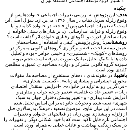
دانشیار گروه توسعه اجتماعی دانشگاه تهران
چکیده
هدف
: این پژوهش به بررسی تغییرات اجتماعی خانواده‌ها پس از
وقوع زلزله سرپل ذهاب در سال ۱۳۹۶ می‌پردازد. سؤال اصلی این
است که تغییرات اجتماعی پس از فاجعه در خانواده کدامند و آیا
وقوع زلزله و فرایند امدارسانی آن، بر بنیان‌های سنتی خانواده از
جمله ساختار قدرت و الگوهای رفتاری خانواده اثر گذاشته است؟
روش­شناسی
: روش پژوهش، کیفی با استفاده از مصاحبه‌های
عمیق نیمه ساخت یافته و برگزاری گروه‌های کانونی متمرکز در
روستاهای «کوییک» «شمشیری» و «تیمی حواس» بوده و تحلیل
داده ها با تکنیک تحلیل تماتیک صورت پذیرفته است.حجم نمونه
سیزده گروه کانونی متمرکز و دوازده مصاحبه ی عمیق با مطلعین
کلیدی بوده است.
یافته­ها:
در مقوله‌بندی داده‌های مستخرج از مصاحبه ها، مقولات
محوری «پیشرانی و پیشتازی زنانه»،‌ «گسست هنجاری»،
«فردگرایی رو به تزاید در خانواده»، «افزایش استقلال اقتصادی
زنان»، «تغییر عادات غذایی»، «تغییر چرخه خواب و بیداری و
افزایش شب بیداری» و «تغییر پوشش دختران جوان به سبک
شهری» تعبیه شده و تحولات خانواده بر این اساس تحلیل شده
است. در این میان نتایج، موضوع تضعیف فرهنگ پدرسالاری قبل
از زلزله و پیشتازی نوین زنان در فعالیتهای خانواده و تغییرات
اجتماعی تازه قابل تاکید است که با خود اشکالی دیگر از تغییرات را
در سبک زندگی، بهداشت و عادات غذایی به همراه آورده است.