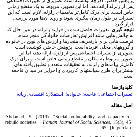
پژوهش حاضر، اگرچه توانسته است تصویری از تغییرات اجتماعی
پس از زلزله ارائه دهد، اما این تصویر، مربوط به یک مقطع زمانی
خاص است. برای درک کامل‌تر پیامدهای زلزله، لازم است که این
تغییرات در طول زمان پیگیری شوند و روند آن‌ها مورد بررسی
قرار گیرد.
نتیجه گیری
: تغییرات حاصل شده در فرایند زلزله، در عین حال که
به چالش هایی مانند افزایش تعارضات خانوادگی منجر شده،
فرصت هایی برای بازتعریف هنجارها و ارزش های نوین در خانواده
و گروههای محلی آفریده است. پژوهش حاضر، کوشیده است
تصویری از تغییرات اجتماعی پس از زلزله ارائه دهد، اما این
تصویر، مربوط به مکان و مقطع زمانی خاص است. و برای درک
کامل‌تر پیامدهای زلزله، به تحقیقات متعدد و تطبیق یافته های
بیشتر برای طرح سیاستهای کاربردی و اجرایی در میدان فاجعه
است
کلیدواژه‌ها
تغییرات اجتماعی
؛
فاجعه
؛
خانواده
؛
‌ استقلال
؛
اقتصادی زنانه
اصل مقاله
Ahdanjad, S. (2019). "Social vulnerability and capacity to
rebuild societies. »
Iranian Journal of Social Science
s, 15(3), 45-
65. .[In percian]