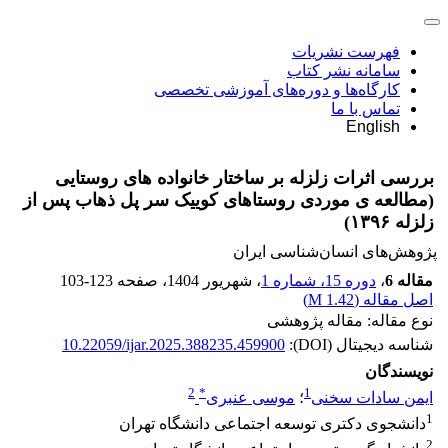
فهرست نشریات
سامانه نشر کتاب
کارگاه‌ها و دوره‌های آموزشی تخصصی
تماس با ما
English
بررسی اثرات زلزله بر ساختار خانواده های روستایی
(مطالعه ی موردی روستاهای کوییک سر پل ذهاب پس از
زلزله ۱۳۹۶)
پژوهش‌های انسان‌شناسی ایران
مقاله 6
،
دوره 15، شماره 1
، شهریور 1404
، صفحه
103-123
اصل مقاله (
1.42 M
)
نوع مقاله: مقاله پژوهشی
شناسه دیجیتال (DOI):
10.22059/ijar.2025.388235.459900
نویسندگان
2
*
1
ایمن سادات سخنی
؛
موسی عنبری
1
دانشجوی دکتری توسعه اجتماعی دانشگاه تهران
2