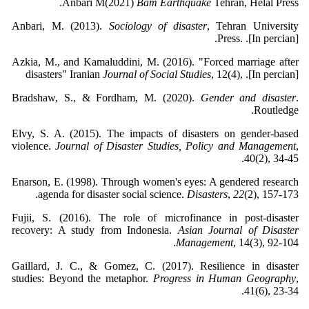
Anbari M(2021)
Bam
Earthquake
Tehran, Helal Press.
Anbari, M. (2013).
Sociology of disaster
, Tehran University
Press. .[In percian].
Azkia, M., and Kamaluddini, M. (2016). "Forced marriage after
disasters" Iranian
Journal of Social Studies
, 12(4), .[In percian]
Bradshaw, S., & Fordham, M. (2020).
Gender and disaster
.
Routledge.
Elvy, S. A. (2015). The impacts of disasters on gender-based
violence.
Journal of Disaster Studies, Policy and Management
,
40(2), 34-45.
Enarson, E. (1998). Through women's eyes: A gendered research
agenda for disaster social science.
Disasters
,
22
(2), 157-173.
Fujii, S. (2016). The role of microfinance in post-disaster
recovery: A study from Indonesia.
Asian Journal of Disaster
Management
, 14(3), 92-104.
Gaillard, J. C., & Gomez, C. (2017). Resilience in disaster
studies: Beyond the metaphor.
Progress in Human Geography
,
41(6), 23-34.