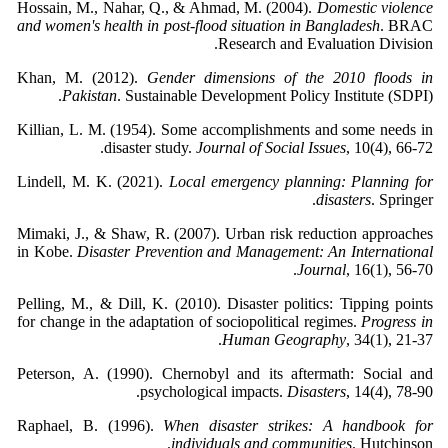
Hossain, M., Nahar, Q., & Ahmad, M. (2004).
Domestic violence
and women's health in post-flood situation in Bangladesh
. BRAC
Research and Evaluation Division.
Khan, M. (2012).
Gender dimensions of the 2010 floods in
Pakistan
. Sustainable Development Policy Institute (SDPI).
Killian, L. M. (1954). Some accomplishments and some needs in
disaster study.
Journal of Social Issues
, 10(4), 66-72.
Lindell, M. K. (2021).
Local emergency planning: Planning for
disasters
. Springer.
Mimaki, J., & Shaw, R. (2007). Urban risk reduction approaches
in Kobe.
Disaster Prevention and Management: An International
Journal
, 16(1), 56-70.
Pelling, M., & Dill, K. (2010). Disaster politics: Tipping points
for change in the adaptation of sociopolitical regimes.
Progress in
Human Geography
, 34(1), 21-37.
Peterson, A. (1990). Chernobyl and its aftermath: Social and
psychological impacts.
Disasters
, 14(4), 78-90.
Raphael, B. (1996).
When disaster strikes: A handbook for
individuals and communities
. Hutchinson.