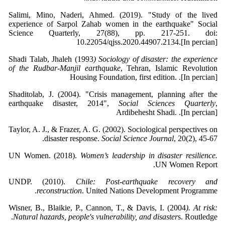
Salimi, Mino, Naderi, Ahmed. (2019). "Study of the lived
experience of Sarpol Zahab women in the earthquake" Social
Science Quarterly, 27(88), pp. 217-251. doi:
10.22054/qjss.2020.44907.2134.[In percian]
Shadi Talab, Jhaleh (1993
) Sociology of disaster: the experience
of the Rudbar-Manjil earthquake
, Tehran, Islamic Revolution
Housing Foundation, first edition. .[In percian]
Shaditolab, J. (2004). "Crisis management, planning after the
earthquake disaster, 2014",
Social Sciences Quarterly
,
Ardibehesht Shadi. .[In percian]
Taylor, A. J., & Frazer, A. G. (2002). Sociological perspectives on
disaster response.
Social Science Journal
, 20(2), 45-67.
UN Women. (2018).
Women’s leadership in disaster resilience.
UN Women Report.
UNDP. (2010).
Chile: Post-earthquake recovery and
reconstruction
. United Nations Development Programme.
Wisner, B., Blaikie, P., Cannon, T., & Davis, I. (2004
). At risk:
Natural hazards, people's vulnerability, and disaster
s. Routledge.