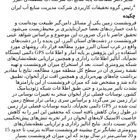
4
رئیس گروه تحقیقات کاربردی شرکت مدیریت منابع آب ایران
چکیده
فرونشست زمین یکی از مسائل دامن‌گیر طبیعت بوده‌است و
باعث خسارت‌های بعضاً جبران‌ناپذیری بر محیط‌زیست می‌شود.
تحقیق حاضر با درک ضرورت این موضوع و براساس شواهد عینی
فرونشست در دشت‌های استان البرز، این پدیده را در دشت‌های
واقع در غرب استان البرز مورد مطالعه قرار داد. روشهای مورد
استفاده در این پژوهش بر پایه آمار و اطلاعات GPS دائمی ایستگاه
نجم‌آباد، آنالیز اطلاعات راداری و همچنین ترازیابی نقطه‌نشان‌های
شبکه پیزومتری است. بعد از استخراج میزان فرونشست و تهیه
نقشة رستری آن در سطح کل منطقه مورد مطالعه، نتایج با مقادیر
برداشت چاه‌های بهره‌برداری و همچنین افت تراز آبخوان، تطبیق
داده شد و مشخص شد که میزان فرونشست از این پارامترها
بشدت تأثیر می‌پذیرد و حتی طبق اطلاعات شبکه ژئودینامیک
کشور، نوسانات فصلی تراز آبخوان منجر به تغییرات نوسانی در
تراز زمین نیز می‌گردد و براساس سری زمانی تراز سطح زمین
ثبت شده در GPS دائمی نجم‌آباد، دامنه نوسانات فصلی تراز زمین
در طول زمان کاهش یافته است که محققین این امر را به کاهش
خاصیت الاستیک لایه‌های آبخوان در اثر تجربه تنش‌های پیش‌تحکیمی
بالاتر نسبت دادند. نتایج آنالیز راداری و ترازیابی نقطه‌نشان‌های
پیزومتری نشانگر نرخ بیشینه فرونشست سالانه بترتیب تا حدود 15
و 20 سانتی‌متر در سال بودند که این میزان فرونشست بسیار