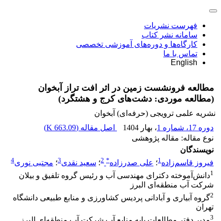
فهرست نشریات
سامانه نشر کتاب
کارگاه‌ها و دوره‌های آموزشی تخصصی
تماس با ما
English
مطالعه فرونشست زمین در اثر افت تراز آبخوان
(مطالعه موردی: دشت‌های کرج و هشتگرد)
نشریه علمی ترویجی (حرفه‌ای) آبخوان
دوره 17، شماره 1
، بهار 1404
اصل مقاله (
663.09 K
)
نوع مقاله: مقاله پژوهشی
نویسندگان
4
3
2
*
1
فیروز قاسم‌زاده
؛
علی صدرزاده
؛
سعید نقدی
؛
مجتبی نوری
1
دانش‌آموخته دکترای مهندسی آب و رئیس گروه تلفیق و بیلان
شرکت آب منطقه‌ای البرز
2
گروه آبیاری و آبادانی پردیس کشاورزی و منابع طبیعی دانشگاه
تهران
3
مدیر دفتر مطالعات پایه منابع آب شرکت آب منطقه‌ای البرز