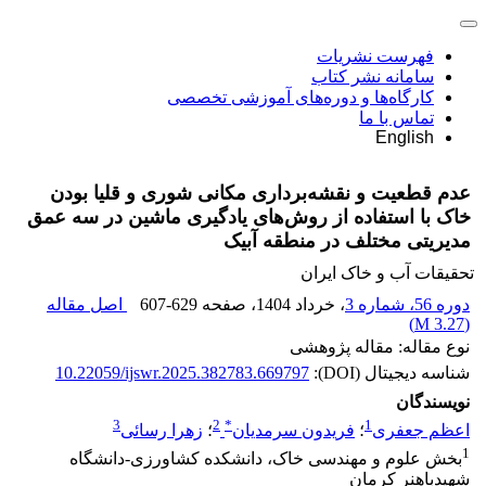
فهرست نشریات
سامانه نشر کتاب
کارگاه‌ها و دوره‌های آموزشی تخصصی
تماس با ما
English
عدم قطعیت و نقشه‌برداری مکانی شوری و قلیا بودن
خاک با استفاده از روش‌های یادگیری ماشین در سه عمق
مدیریتی مختلف در منطقه آبیک
تحقیقات آب و خاک ایران
دوره 56، شماره 3
، خرداد 1404
، صفحه
607-629
اصل مقاله
)
3.27 M
(
نوع مقاله: مقاله پژوهشی
شناسه دیجیتال (DOI):
10.22059/ijswr.2025.382783.669797
نویسندگان
3
2
*
1
اعظم جعفری
؛
فریدون سرمدیان
؛
زهرا رسائی
1
بخش علوم و مهندسی خاک، دانشکده کشاورزی-دانشگاه
شهیدباهنر کرمان