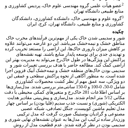
2
عضو هیأت علمی گروه مهندسی علوم خاک، پردیس کشاورزی و
منابع طبیعی دانشگاه تهران
3
گروه علوم و مهندسی خاک، دانشکده کشاورزی، دانشکدگان
کشاورزی و منابع طبیعی، دانشگاه تهران، کرج، ایران
چکیده
شور و سدیمی شدن خاک یکی از مهم‌ترین فرآیندهای مخرب خاک
مناطق خشک و نیمه‌خشک می‌باشد. این دو عارضه می‌توانند علاوه
بر کاهش میزان باروری خاک‌ها، این اراضی را مستعد تخریب کرده
و تهدیدی جدی برای توسعه پایدار منابع باشند. تهیه نقشه‌های
پراکنش این ویژگی‌ها در طول خاک‌رخ می‌تواند به مدیریت بهتر این
اراضی کمک کند. مطالعه حاضر با هدف بررسی تغییرات شور و
سدیمی بودن خاک‌های منطقه خشک و نیمه‌خشک آبیک قزوین اجرا
شده است. به منظور آگاهی از نحوه پراکنش سطحی و عمقی این
دو ویژگی، سه عمق مهم از نظر کشت محصولات کشاورزی
شامل 0-50، 0-100 و 0-150 سانتی‌متر بررسی شدند. مدل‌سازی‌ها
بر اساس اطلاعات 281 خاک‌رخ و متغیرهای کمکی محیطی با دقت
مکانی 5/12 متر انجام شدند. مدل‌سازی و پیش‌بینی مقادیر هدایت
الکتریکی (شوری) و نسبت جذب سدیم (قلیا بودن) بر اساس چهار
مدل تعلیم ماشین کوبیست، جنگل تصادفی، شبکه عصبی
مصنوعی و گرادیان بوستینگ صورت گرفت که مدل ترکیبی
وزن‌دار ساده ترکیب این مدل‌ها به عنوان نقشه‌های نهایی شوری و
سدیمی بودن در نظر گرفته شدند. عدم قطعیت مدل‌ از روش