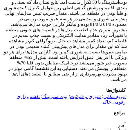
بوت‌استرپینگ با 50 تکرار بدست آمد. نتایج نشان داد که پستی و
بلندی، اقلیم و پوشش گیاهی اصلی‌ترین عوامل کنترل کننده شوری
و قلیا بودن در منطقه می‌باشند. مقدار ضریب تبیین مدل‌های نهایی
پیش‌بینی شوری و سدیمی در هر سه عمق مورد بررسی در
محدوده 61/0 تا 81/0 بوده و بیانگر کارایی خوب مدل‌ها می‌باشد.
بیشترین میزان عدم قطعیت مدل‌ها در قسمت‌های جنوبی منطقه
با تغییرات زیاد مقادیر هدایت الکتریکی و نسبت جذب سدیم در
فاصله کم، تعداد کمتر مشاهدات خاک، توپوگرافی کم‌تر مشاهده
شد که این مقدار برای مدل‌های پیش‌بینی کننده سدیمی بودن در
تمامی عمق‌ها نسبت به شوری کم‌تر بود. کارایی مدل‌ها برای هر دو
ویژگی با افزایش عمق افزایش یافته است. بیش از 65% منطقه
بصورت غیر شور می‌باشد درحالی‌که مناطق بدون قلیا 70%
منطقه را پوشش می‌دهند. دستیابی به این نقشه‌ها گامی موثر در
بهبود مدیریت بهره‌برداری از اراضی مطابق با استعدادهای آن‌ها
می‌باشد.
کلیدواژه‌ها
توزیع مکانی
؛
شوری و قلیائیت
؛
بوت‌استرپینگ
؛
نقشه‌برداری
رقومی خاک
مراجع
آمار