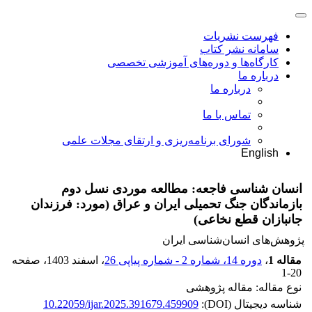
فهرست نشریات
سامانه نشر کتاب
کارگاه‌ها و دوره‌های آموزشی تخصصی
درباره ما
درباره ما
تماس با ما
شورای برنامه‌ریزی و ارتقای مجلات علمی
English
انسان شناسی فاجعه: مطالعه موردی نسل دوم
بازماندگان جنگ تحمیلی ایران و عراق (مورد: فرزندان
جانبازان قطع نخاعی)
پژوهش‌های انسان‌شناسی ایران
مقاله 1
،
دوره 14، شماره 2 - شماره پیاپی 26
، اسفند 1403
، صفحه
1-20
نوع مقاله: مقاله پژوهشی
شناسه دیجیتال (DOI):
10.22059/ijar.2025.391679.459909