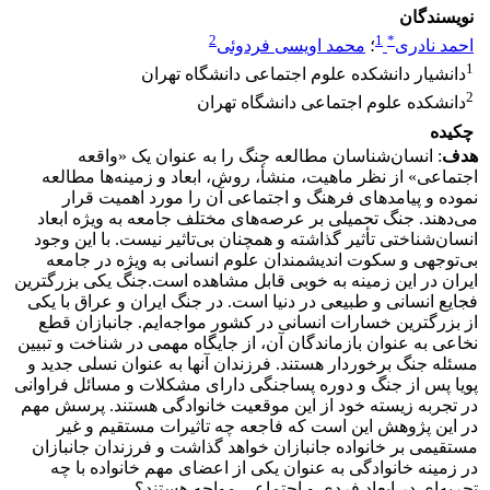
نویسندگان
2
1
*
احمد نادری
؛
محمد اویسی فردوئی
1
دانشیار دانشکده علوم اجتماعی دانشگاه تهران
2
دانشکده علوم اجتماعی دانشگاه تهران
چکیده
هدف
: انسان‌شناسان مطالعه جنگ را به عنوان یک «واقعه
اجتماعی» از نظر ماهیت، منشأ، روش، ابعاد و زمینه‌ها مطالعه
نموده و پیامدهای فرهنگ و اجتماعی آن را مورد اهمیت قرار
می‌دهند. جنگ تحمیلی بر عرصه‌های مختلف جامعه به ویژه ابعاد
انسان‌شناختی تأثیر گذاشته و همچنان بی‌تاثیر نیست. با این وجود
بی‌توجهی و سکوت اندیشمندان علوم انسانی به ویژه در جامعه
ایران در این زمینه به خوبی قابل مشاهده است.جنگ یکی بزرگترین
فجایع انسانی و طبیعی در دنیا است. در جنگ ایران و عراق با یکی
از بزرگترین خسارات انسانی در کشور مواجه‌ایم. جانبازان قطع
نخاعی به عنوان بازماندگان آن، از جایگاه مهمی در شناخت و تبیین
مسئله جنگ برخوردار هستند. فرزندان آنها به عنوان نسلی جدید و
پویا پس از جنگ و دوره پساجنگی دارای مشکلات و مسائل فراوانی
در تجربه زیسته خود از این موقعیت خانوادگی هستند. پرسش مهم
در این پژوهش این است که فاجعه چه تاثیرات مستقیم و غیر
مستقیمی بر خانواده جانبازان خواهد گذاشت و فرزندان جانبازان
در زمینه خانوادگی به عنوان یکی از اعضای مهم خانواده با چه
تجربه‌ای در ابعاد فردی و اجتماعی مواجه هستند؟