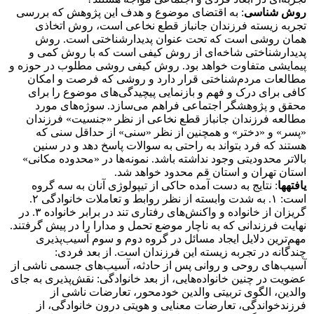
روش شناسی
: به اقتضای موضوع و هدف این پژوهش که بررسی
تجربه زیسته فرزندان جانباز قطع نخاعی است، روش اتخاذی
همان روشی است که تحت عنوان پدیدارشناختی است. روش
پدیدارشناختی شاخه‌ای از روش کیفی است که با روش کمی و
پیمایشی متفاوت خواهد بود. روش کیفی روشی مطلوب در حوزه و
مطالعات مردم‌شناختی قرار دارد و روشی که فرصت و امکان
کافی برای درک و فهم و بازنمایی پیچیدگی‌های موضوع را برای
محقق و پژوهشگر اجتماعی فراهم می‌سازد. سوژه‌های مورد
مطالعه فرزندان جانباز قطع نخاعی از نظر «جنسیت» فرزندان
«پسر» و «دختر» و همچنین از نظر «سنی» از حداقل سنی که
هستند که فرد بتواند به راحتی به سوالات پاسخ دهد و در سنین
بالاتر محدودیتی وجود نداشته باشد. نمونه‌ها در «محدوده مکانی»
استان تهران و استان قم محدود خواهد شد.
یافته­ها
: نتایج به دست آمده حاکی از تیپولوژی آنان به سه گروه
است: ١. به شدت وابسته از نظر روابط و تعاملات خانوادگی ٢.
گریزان از خانواده و واکنش‌های رفتاری تند در برابر خانواده ٣. در
نهایت فرزندانی که به ناچار موضع تحمل و مدارا را در پیش گرفتند.
مهم‌ترین دلایل ایجاد مسائل در گروه دوم و سوم آسیب‌پذیری
چندگانه در تجربه زیسته این فرزندان است. از بعد فردی:
آسیب‌های روحی و روانی پس از حادثه، آسیب‌های جسمی ناشی از
عضویت در چنین خانواده‌هایی، از بعد خانوادگی: نقش‌پذیری به جای
والدین، الگوی تربیتی والدین خودمحور، تعارضات ناشی از
فرزندخواندگی، تعارضات معنایی و هویتی درون خانوادگی، از