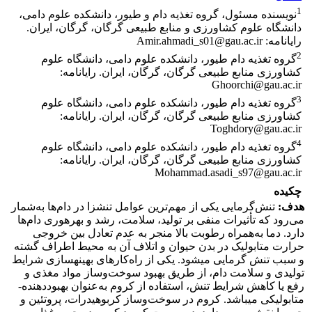
1
نویسنده مسئول، گروه تغذیه دام و طیور، دانشکده علوم دامی،
دانشگاه علوم کشاورزی و منابع طبیعی گرگان، گرگان، ایران.
رایانامه: Amir.ahmadi_s01@gau.ac.ir
2
گروه تغذیه دام طیور، دانشکده علوم دامی، دانشگاه علوم
کشاورزی منابع طبیعی گرگان، گرگان، ایران. رایانامه:
Ghoorchi@gau.ac.ir
3
گروه تغذیه دام طیور، دانشکده علوم دامی، دانشگاه علوم
کشاورزی منابع طبیعی گرگان، گرگان، ایران. رایانامه:
Toghdory@gau.ac.ir
4
گروه تغذیه دام طیور، دانشکده علوم دامی، دانشگاه علوم
کشاورزی منابع طبیعی گرگان، گرگان، ایران. رایانامه:
Mohammad.asadi_s97@gau.ac.ir
چکیده
هدف:
تنش‌گرمایی یکی از مهم‌ترین عوامل تنش­زا در دام‌ها به‌شمار
می‌رود که تأثیرات منفی بر تولید، سلامت، رشد و بهره­وری دام‌ها
دارد. دما به‌همراه رطوبت بالا منجر به عدم تعادل بین خروجی
حرارت متابولیک در بدن حیوان و اتلاف آن به محیط اطراف گشته
و سبب تنش ‌گرمایی می­شود. یکی از راه‌کارهای بهینه­سازی شرایط
تولیدی و سلامت دام، از طریق بهبود سوخت‌وساز مواد مغذی و
رفع یا کاهش شرایط تنش، استفاده از کروم به‌عنوان بهبوددهنده­
متابولیکی می­باشد. کروم در سوخت‌وساز کربوهیدرات، پروتئین و