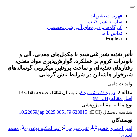
فهرست نشریات
سامانه نشر کتاب
کارگاه‌ها و دوره‌های آموزشی تخصصی
تماس با ما
English
تأثیر تغذیه شیر غنی‌شده با مکمل‌های معدنی، آلی و
نانوذرات کروم بر عملکرد، گوارش‌پذیری مواد مغذی،
رفتارهای تغذیه‌ای و ساخت پروتئین میکروبی گوساله‌های
شیرخوار هلشتاین در شرایط تنش گرمایی
تولیدات دامی
مقاله 2
،
دوره 27، شماره 2
، تابستان 1404
، صفحه
133-146
اصل مقاله (
1.34 M
)
نوع مقاله: مقاله پژوهشی
شناسه دیجیتال (DOI):
10.22059/jap.2025.385179.623815
نویسندگان
3
2
1
*
امیر احمدی خطیر
؛
تقی قورچی
؛
عبدالحکیم توغدری
؛
محمد
4
اسدی