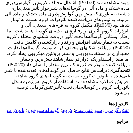
بهبود مشاهده شد (05/0≥P). اشکال مختلف کروم بر گوارش‌پذیری
ماده‌ خشک و ماده‌ آلی در گوساله‌های شیرخوار تأثیر معنی‌داری
داشتند، به‌طوری‌که بیش‌ترین گوارش‌پذیری ماده ‌خشک و ماده ‌آلی
مربوط به تیمارهای دریافت‌کننده نانو‌ذرات کروم نسبت به تیمار
شاهد بود (05/0≥P). مکمل کروم به فرم‌های معدنی، آلی و
نانو‌ذرات کروم تأثیری بر رفتارهای تغذیه‌ای گوساله‌ها نداشت. اما
رفتار ایستادن گوساله‌ها تحت تأثیر دریافت شکل­های مختلف کروم
نسبت به تیمار شاهد افزایش و رفتار درازکشیدن کاهش یافت
(05/0≥P). دریافت شکل­های مختلف کروم توسط گوساله‌ها تفاوت
معنی­داری بر مشتقات ‌پورینی و سنتز پروتئین میکروبی ایجاد نکرد.
اما مقدار اسید‌اوریک ادرار در تیمار شاهد بیش‌ترین و تیمار
دریافت‌کننده نانو‌ذرات کروم کم‌ترین مقدار را نشان داد (05/0≥P).
نتیجه‌گیری:
براساس نتایج حاصل، در گوساله‌های تغذیه‌شده با شیر
غنی‌شده با نانوذرات کروم نسبت به گوساله‌های گروه شاهد،
افزایش عملکرد مشاهده شد. استفاده از کروم به‌ویژه به شکل‌
نانوذرات کروم در گوساله‌های تحت تأثیر تنش‌گرمایی توصیه
می‌شود.
کلیدواژه‌ها
تنش گرمایی
؛
شیر غنی شده
؛
کروم
؛
گوساله شیرخوار
؛
نانو ذرات
مراجع