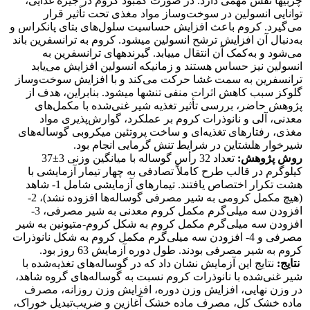
چربی­ها نقش مهمی دارد. در صورت کمبود کروم در جیره غذایی،
توانایی انسولین در سوخت‌وساز مواد ‌مغذی تحت تأثیر قرار
می‌گیرد. کروم باعث افزایش حساسیت سلول‌های بتای پانکراس و
به‌دنبال آن افزایش ترشح انسولین می­شود. کروم به ترانسفرین باند
می‌شود و به‌کمک آن انتقال می­یابد. گیرنده­های ترانسفرین به
انسولین نیز حساس هستند و زمانی­که انسولین افزایش می‌یابد
ترانسفرین به سمت غشا حرکت می‌کند و با افزایش سوخت‌وساز
گلوکز سبب کاهش اثرات منفی تنش­ها می­شود. بنابراین، هدف از
پژوهش حاضر، بررسی تأثیر تغذیه شیر غنی‌شده با مکمل‌های
معدنی، آلی و نانوذرات کروم بر عملکرد، گوارش‌پذیری مواد
مغذی، رفتارهای تغذیه‌ای و ساخت پروتئین میکروبی گوساله‌های
شیرخوار هلشتاین در شرایط تنش گرمایی انجام بود.
روش پژوهش:
تعداد 32 رأس گوساله با میانگین وزنی 3±37
کیلوگرم در قالب طرح کاملاً تصادفی به چهار تیمار آزمایشی با
هشت تکرار اختصاص یافتند. تیمارهای آزمایشی شامل 1- شاهد
(هیچ مکمل کرومی به شیر مصرفی گوساله‌ها افزوده نشد)، 2-
افزودن سه میلی‌گرم مکمل کروم معدنی به شیر مصرفی، 3-
افزودن سه میلی‌گرم مکمل کروم به شکل کروم-متیونین به شیر
مصرفی و 4- افزودن سه میلی‌گرم مکمل کروم به شکل نانو‌ذرات
کروم به شیر مصرفی بودند. طول دوره آزمایش 63 روز بود.
نتایج:
نتایج این آزمایش نشان داد که در گوساله‌های تغذیه‌شده با
شیر غنی‌شده با نانوذرات کروم نسبت به گوساله‌های گروه شاهد،
در وزن نهایی، افزایش وزن دوره، افزایش وزن روزانه، مصرف
ماده‌ خشک کل، مصرف ماده‌ خشک آغازین و ضریب‌تبدیل خوراک،