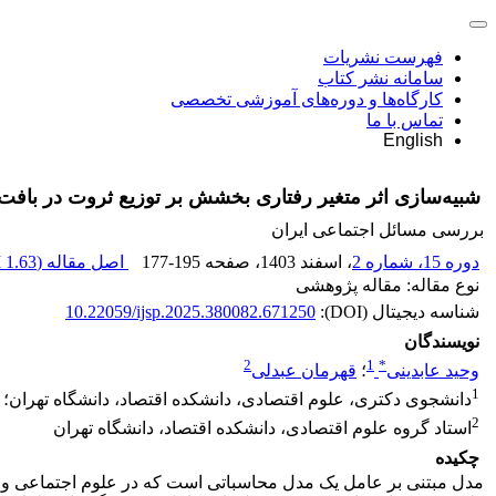
فهرست نشریات
سامانه نشر کتاب
کارگاه‌ها و دوره‌های آموزشی تخصصی
تماس با ما
English
شبیه‌سازی اثر متغیر رفتاری بخشش بر توزیع ثروت در با
بررسی مسائل اجتماعی ایران
دوره 15، شماره 2
، اسفند 1403
، صفحه
177-195
اصل مقاله (
1.63 M
نوع مقاله: مقاله پژوهشی
شناسه دیجیتال (DOI):
10.22059/ijsp.2025.380082.671250
نویسندگان
2
1
*
وحید عابدینی
؛
قهرمان عبدلی
1
دانشجوی دکتری، علوم اقتصادی، دانشکده اقتصاد، دانشگاه تهران؛
2
استاد گروه علوم اقتصادی، دانشکده اقتصاد، دانشگاه تهران
چکیده
مدل مبتنی بر عامل یک مدل محاسباتی است که در علوم اجتماعی و اقتصا