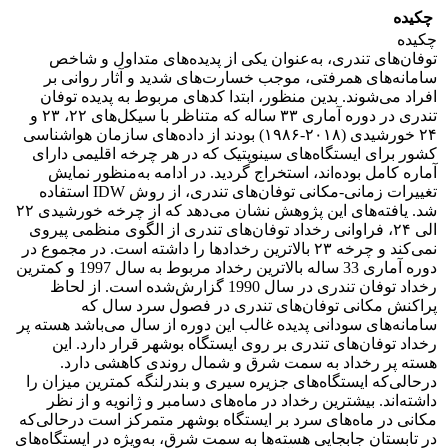
چکیده
چکیده
توفان‌های تندری، به‌عنوان یکی از پدیده‌های متداول و شاخص
سامانه‌های همرفتی، موجب خسارت‌های شدید و آثار روانی بر
افراد می‌شوند. بدین منظور، ابتدا کدهای مربوط به پدیده توفان
تندری در دوره آماری ۳۳ ساله که متناظر با سیکل‌های ۲۲، ۲۳ و
۲۴ خورشیدی (۲۰۱۸-۱۹۸۶) بودند از داده‌های سازمان هواشناسی
کشور برای ایستگاه‌های سینوپتیک که در هر چرخه اقلیمی دارای
آماره کامل بوده‌اند، استخراج گردید. در ادامه به‌منظور نمایش
تغییرات زمانی-مکانی توفان‌های تندری، از روش IDW استفاده
شد. یافته‌های این پژوهش نشان می‌دهد که از چرخه خورشیدی ۲۲
الی ۲۴، فراوانی رخداد توفان‌های تندری از الگوی منظمی پیروی
نمی‌کند و چرخه ۲۳ بالاترین رخدادها را داشته است. در مجموع در
دوره آماری 33 ساله بالاترین رخداد مربوط به سال 1997 و کمترین
رخداد توفان تندری در سال 1990 گزارش‌شده است. از لحاظ
پراکنش مکانی توفان‌های تندری در فصول سرد سال که
سامانه‌های سودانی پدیده غالب این دوره از سال می‌باشد هسته پر
رخداد توفان‌های تندری بر روی ایستگاه بوشهر قرار دارد. این
هسته پر رخداد به سمت شرق و شمال روندی کاهشی دارد.
درحالی‌که ایستگاه‌های جزیره سیری و بندرلنگه کمترین میزان را
داشته‌اند. بیشترین رخداد در ماه‌های دسامبر و ژانویه و از نظر
مکانی در ماه‌های سرد بر ایستگاه بوشهر متمرکز است درحالی‌که
در تابستان جابجایی هسته‌ها به سمت شرق، به‌ویژه در ایستگاه‌های