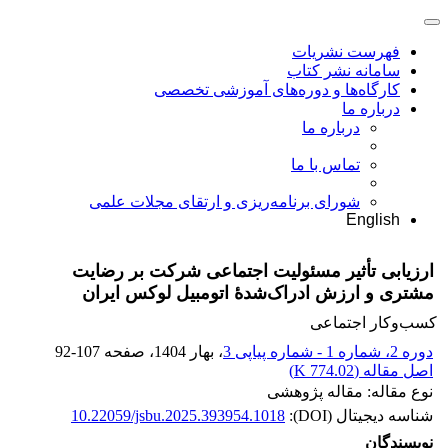
فهرست نشریات
سامانه نشر کتاب
کارگاه‌ها و دوره‌های آموزشی تخصصی
درباره ما
درباره ما
تماس با ما
شورای برنامه‌ریزی و ارتقای مجلات علمی
English
ارزیابی تأثیر مسئولیت اجتماعی شرکت بر رضایت
مشتری و ارزش ادراک‌شدۀ اتومبیل لوکس ایران
کسب‌وکار اجتماعی
دوره 2، شماره 1 - شماره پیاپی 3
، بهار 1404
، صفحه
92-107
اصل مقاله (
774.02 K
)
نوع مقاله: مقاله پژوهشی
شناسه دیجیتال (DOI):
10.22059/jsbu.2025.393954.1018
نویسندگان