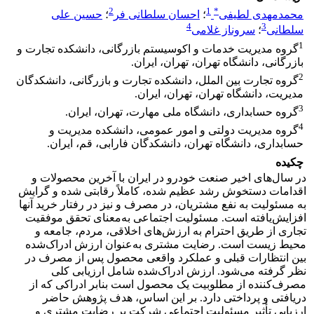
2
1
*
محمدمهدی لطیفی
؛
احسان سلطانی فر
؛
حسین علی
4
3
سلطانی
؛
سروناز غلامی
1
گروه مدیریت خدمات و اکوسیستم بازرگانی، دانشکده تجارت و
بازرگانی، دانشگاه تهران، تهران، ایران.
2
گروه تجارت بین الملل، دانشکده تجارت و بازرگانی، دانشکدگان
مدیریت، دانشگاه تهران، تهران، ایران.
3
گروه حسابداری، دانشگاه ملی مهارت، تهران، ایران.
4
گروه مدیریت دولتی و امور عمومی، دانشکده مدیریت و
حسابداری، دانشگاه تهران، دانشکدگان فارابی، قم، ایران.
چکیده
در سال‌های اخیر صنعت خودرو در ایران با آخرین محصولات و
اقدامات دستخوش رشد عظیم شده، کاملاً رقابتی شده و گرایش
به مسئولیت به نفع مشتریان، در مصرف و نیز در رفتار خرید آنها
افزایش‌یافته است. مسئولیت اجتماعی به‌معنای تحقق موفقیت
تجاری از طریق احترام به ارزش‌های اخلاقی، مردم، جامعه و
محیط ‌زیست است. رضایت مشتری به‌عنوان ارزش ادراک‌شده
بین انتظارات قبلی و عملکرد واقعی محصول پس از مصرف در
نظر گرفته می‌شود. ارزش ادراک‌شده شامل ارزیابی کلی
مصرف‌کننده از مطلوبیت یک محصول است بنابر ادراکی که از
دریافتی و پرداختی دارد. بر این اساس، هدف پژوهش حاضر
ارزیابی تأثیر مسئولیت اجتماعی شرکت بر رضایت مشتری و