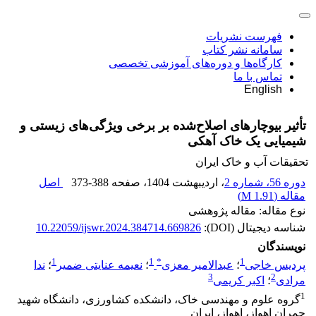
فهرست نشریات
سامانه نشر کتاب
کارگاه‌ها و دوره‌های آموزشی تخصصی
تماس با ما
English
تأثیر بیوچارهای اصلاح‌شده بر برخی ویژگی‌های زیستی و
شیمیایی یک خاک آهکی
تحقیقات آب و خاک ایران
دوره 56، شماره 2
، اردیبهشت 1404
، صفحه
373-388
اصل
مقاله (
1.91 M
)
نوع مقاله: مقاله پژوهشی
شناسه دیجیتال (DOI):
10.22059/ijswr.2024.384714.669826
نویسندگان
1
1
*
1
پردیس خاجی
؛
عبدالامیر معزی
؛
نعیمه عنایتی ضمیر
؛
ندا
3
2
مرادی
؛
اکبر کریمی
1
گروه علوم و مهندسی خاک، دانشکده کشاورزی، دانشگاه شهید
چمران اهواز، اهواز، ایران