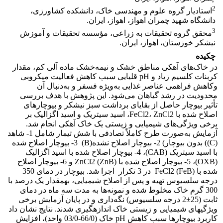
2
استادیار گروه علوم و مهندسی خاک، دانشکده کشاورزی،
دانشگاه شهید چمران اهواز، اهواز، ایران.
3
محقق گروه تحقیقات به زراعی، مؤسسه تحقیقات و آموزش
نیشکر خوزستان، اهواز، ایران.
چکیده
در خاک‌های آهکی مناطق خشک و نیمه‌خشک ماده آلی کم، مقدار
کربنات کلسیم زیاد و pH قلیایی سبب کاهش فعالیت میکروبی
وکاهش فراهمی عناصر غذایی به‌ویژه فسفر و به‌دنبال آن
محدودیت در رشد گیاهان می‌شود. این پژوهش با هدف بررسی
تأثیر بیوچار حاصل از بقایای برداشت سبز نیشکر و بیوچارهای
اصلاح شده با FeCl2، ZnCl2، اسید سیتریک و اسید اگزالیک بر
برخی ویژگی‌های شیمیایی و زیستی یک خاک آهکی انجام شد.
آزمایش به‌صورت طرح کاملاً تصادفی با شش تیمار شامل 1- شاهد
(C)) بدون بیوچار) 2- بیوچار اصلاح نشده(B) 3- بیوچار اصلاح شده
با اسید سیتریک (CAB)، 4- بیوچار اصلاح شده با اسید اگزالیک
(OXB)، 5- بیوچار اصلاح شده با ZnCl2 (ZnB) و 6- بیوچار اصلاح
شده با FeCl2 (FeB) در 3 تکرار اجرا شد. بیوچار در دمای 350
درجه سلسیوس تهیه و پس از اصلاح شیمیایی، به­مقدار یک درصد با
300 گرم خاک مخلوط شده و نمونه‌ها به مدت سه ماه در دمای
ثابت (25±2 درجه سلسیوس) نگه‌داری و در پایان آزمایش برخی
ویژگی­های شیمیایی و زیستی خاک اندازه­گیری شدند. نتایج نشان داد
کاربرد بیوچارها سبب کاهش pH خاک (66/0-03/0 واحد)، افزایش