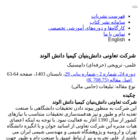
فهرست نشریات
سامانه نشر کتاب
کارگاه‌ها و دوره‌های آموزشی تخصصی
تماس با ما
English
شرکت تعاونی دانش‌بنیان کیمیا دانش الوند
علمی- ترویجی (حرفه‌ای) دامِستیک
دوره 24، شماره 2 - شماره پیاپی 29
، تابستان 1403
، صفحه
63-64
اصل مقاله (
708.75 K
)
نوع مقاله: تبلیغات (حامی مالی)
چکیده
شرکت تعاونی دانش‌بنیان کیمیا دانش الوند
این شرکت به منظور پیوند دادن تحقیقات دانشگاهی با صنعت
تغذیه دام و طیور و نیز هدفمندسازی تحقیقات متناسب با نیازهای
کشور از سال 1390 آغاز به فعالیت نمود. با توجه به اینکه اعضای
هیات مدیره این شرکت تعاونی از اساتید جوان و با انگیزه دانشگاه
تهران و ارومیه و پژوهشگاه شیمی و مهندسی شیمی ایران می
باشند از علم، تجربه و نیز ارتباط عمیق با صنعت دام و طیور جهت