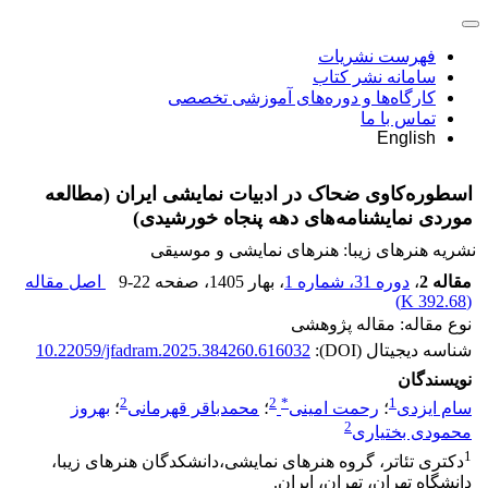
فهرست نشریات
سامانه نشر کتاب
کارگاه‌ها و دوره‌های آموزشی تخصصی
تماس با ما
English
اسطوره‌کاوی ضحاک در ادبیات نمایشی ایران (مطالعه
موردی نمایشنامه‌های دهه پنجاه خورشیدی)
نشریه هنرهای زیبا: هنرهای نمایشی و موسیقی
مقاله 2
،
دوره 31، شماره 1
، بهار 1405
، صفحه
9-22
اصل مقاله
)
392.68 K
(
نوع مقاله: مقاله پژوهشی
شناسه دیجیتال (DOI):
10.22059/jfadram.2025.384260.616032
نویسندگان
2
2
*
1
سام ایزدی
؛
رحمت امینی
؛
محمدباقر قهرمانی
؛
بهروز
2
محمودی بختیاری
1
دکتری تئاتر، گروه هنرهای نمایشی،دانشکدگان هنرهای زیبا،
دانشگاه تهران، تهران، ایران.