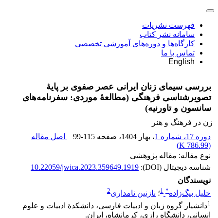
فهرست نشریات
سامانه نشر کتاب
کارگاه‌ها و دوره‌های آموزشی تخصصی
تماس با ما
English
بررسی سیمای زنان ایرانی عصر صفوی بر پایۀ
تصویرشناسی فرهنگی (مطالعۀ موردی: سفرنامه‌های
سانسون و تاورنیه)
زن در فرهنگ و هنر
دوره 17، شماره 1
، بهار 1404
، صفحه
99-115
اصل مقاله
)
786.99 K
(
نوع مقاله: مقاله پژوهشی
شناسه دیجیتال (DOI):
10.22059/jwica.2023.359649.1919
نویسندگان
2
1
*
خلیل بیگ‌زاده
؛
نازنین نامداری
1
دانشیار گروه زبان و ادبیات فارسی، دانشکدة ادبیات و علوم
انسانی، دانشگاه رازی، کرمانشاه، ایران.