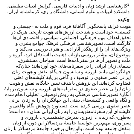
2
کارشناسی ارشد زبان و ادبیات فارسی، گرایش ادبیات تطبیقی،
دانشکدة ادبیات و علوم انسانی، دانشگاه رازی، کرمانشاه، ایران.
چکیده
هویت فرایند پاسخگویی آگاهانۀ فرد، قوم و ملت به «چیستی و
کیستی» خود است و شناخت ارزش‌های هویت تاریخی هریک در
تحقق اهداف مهم فرهنگی، اجتماعی، سیاسی و اقتصادی آن‌ها
کارگشا است. تصویرشناسی فرهنگی فرهنگ جوامع بشری و
ویژگی‌های آن را از رهگذر آثار ادبی و هنری بررسی می‌کند و
موضوع آن، بیشتر بررسی بازتاب ذهنیت یا استدلال فرد، گروه و
ملت و تصویر آن‌ها در سفرنامه‌ها است. سیاحان مستشرق،
سیمای زنان ایرانی را در سفرنامه‌های خود آورده‌اند؛ چنان‌که
جهانگردانی مانند تاورنیه و سانسون جایگاه، نقش و هویت زنان
ایرانی عصر صفوی را توصیف و گاهی بر پایۀ کلیشه‌های ذهنی
قضاوت کرده‌اند. این پژوهش با هدف تبیین جایگاه، نقش و هویت
زنان ایرانی عصر صفوی در سفرنامه‌های تاورنیه و سانسون بر پایۀ
انگارۀ تصویرشناسی فرهنگی به روش توصیفی- تحلیلی انجام شده
و نگاه واقعی و کلیشه‌های ذهنی این جهانگردان را به زنان ایرانی
عصر صفوی بررسی کرده است. دستاورد پژوهش نگاه واقعی و
کلیشه‌ای این سفرنامه‌نویسان را به زنان ایرانی نشان داده است؛
به‌طوری‌که زیبایی، ازدواج، پذیرش چندهمسری، باروری و
پسرآوری، مهم‌ترین خواستۀ جامعۀ مردسالار این دوره از زنان
منفعل جامعه بوده است. بااین‌حال برخورد جامعۀ مردسالار با زنان