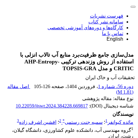
فهرست نشریات
سامانه نشر کتاب
کارگاه‌ها و دوره‌های آموزشی تخصصی
تماس با ما
English
مدل‌سازی جامع ظرفیت‌برد منابع آب تالاب انزلی با
استفاده از روش وزندهی ترکیبی AHP-Entropy-
CRITIC و مدل TOPSIS-GRA
تحقیقات آب و خاک ایران
دوره 56، شماره 1
، فروردین 1404
، صفحه
105-126
اصل مقاله
)
1.81 M
(
نوع مقاله: مقاله پژوهشی
شناسه دیجیتال (DOI):
10.22059/ijswr.2024.384228.669817
نویسندگان
3
2
*
1
مائده کیوانفر
؛
سمیه جنت رستمی
؛
افشین اشرف زاده
1
گروه مهندسی آب، دانشکده علوم کشاورزی، دانشگاه گیلان،
رشت، ایران.