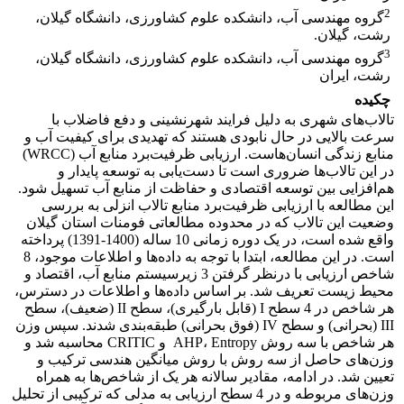
2
گروه مهندسی آب، دانشکده علوم کشاورزی، دانشگاه گیلان،
رشت، گیلان.
3
گروه مهندسی آب، دانشکده علوم کشاورزی، دانشگاه گیلان،
رشت، ایران
چکیده
تالاب‌های شهری به دلیل فرایند شهرنشینی و دفع فاضلاب با
سرعت بالایی در حال نابودی هستند که تهدیدی برای کیفیت آب و
منابع زندگی انسان‌هاست. ارزیابی ظرفیت‌برد منابع آب (WRCC)
در این تالاب‌ها ضروری است تا دست‌یابی به توسعه پایدار و
هم‌افزایی بین توسعه اقتصادی و حفاظت از منابع آب تسهیل شود.
این مطالعه با ارزیابی ظرفیت‌برد منابع تالاب انزلی به بررسی
وضعیت این تالاب که در محدوده مطالعاتی فومنات استان گیلان
واقع شده است، در یک دوره‌ زمانی 10 ساله (1400-1391) پرداخته
است. در این مطالعه، ابتدا با توجه به داده‌ها و اطلاعات موجود، 8
شاخص ارزیابی با درنظر گرفتن 3 زیرسیستم منابع آب، اقتصاد و
محیط زیست تعریف شد. بر اساس داده‌ها و اطلاعات در دسترس،
هر شاخص در 4 سطح I (قابل بارگیری)، سطح II (ضعیف)، سطح
III (بحرانی) و سطح IV (فوق بحرانی) طبقه‌بندی شدند. سپس وزن
هر شاخص با سه روش AHP، Entropy و CRITIC محاسبه شد و
وزن‌های حاصل از سه روش با روش میانگین هندسی ترکیب و
تعیین شد. در ادامه، مقادیر سالانه هر یک از شاخص‌ها به همراه
وزن‌های مربوطه و در 4 سطح ارزیابی به مدلی که ترکیبی از تحلیل