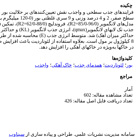
چکیده
در خاکها به‌ویژه در خاک­های آهکی را افزایش دهد.
کلیدواژه‌ها
بور
؛
لئوناردیت
؛
همدمای جذب
؛
خاک آهکی
؛
واجذب
مراجع
آمار
تعداد مشاهده مقاله: 602
تعداد دریافت فایل اصل مقاله: 426
سامانه مدیریت نشریات علمی.
طراحی و پیاده سازی از
سیناوب