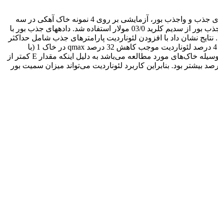
فرایندهای جذب سطحی و واجذب نقش تعیین‌کنندهای بر حلالیت بور در محلول خاک دارند. به‌منظور بررسی تأثیر لئوناردیت بر روی فرایندهای جذب و واجذب بور، آزمایشی بر روی 4 نمونه خاک آهکی در سه
سطح صفر، 2 و 4 درصد وزنی و 9 سری غلظتی بور (0-120 میلیگرم بر لیتر) با محلول زمینه سدیم کلرید 03/0 مولار انجام شد. برای تعیین واجذب بور از سدیم کلرید 03/0 مولار استفاده شد. دادههای جذب بور با
یچ (88/0-62/0=R2)، تمکین (98/0-77/0= R2) و دوبیین-رادوشکوویچ (99/0-94/0=R2) برازش داده شد. نتایج نشان داد با افزودن لئوناردیت پارامترهای جذب شامل حداکثر
جذب تک لایهای لانگمویر(qmax)، انرژی جذب لانگمویر (KL) و حداکثر ظرفیت جذب دوبینین- رادشکویچ (qs) کاهش یافت. به‌طوری‌که کاربرد 4 درصد لئوناردیت موجب کاهش 32 درصد qmax در خاک 1 (با
حداکثر میزان آهک) شد. متوسط انرژی جذب (E) محاسبه شده از طریق معادله دوبینین- رادشکویچ نشان دهنده سازوکار جذب فیزیکی بور بوسیله خاک‌های مورد مطالعه می‌باشد به دلیل اینکه مقدار E کمتر از
ژول بر مول است. بعلاوه استفاده از لئوناردیت باعث افزایش ظرفیت واجذب بور در خاکها شد و تأثیر لئوناردیت 4 درصد نسبت به 2 درصد بیشتر بود. بنابراین کاربرد لئوناردیت می‌تواند میزان سمیت بور