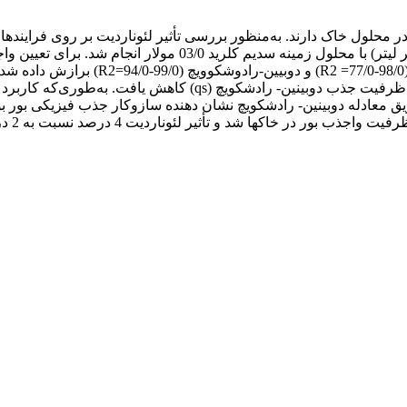
مدل‌های لانگمویر (96/0-85/0=R2)، فروندل
8 کیلو