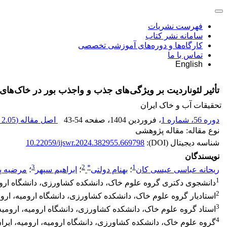
فهرست نشریات
سامانه نشر کتاب
کارگاه‌ها و دوره‌های آموزشی تخصصی
تماس با ما
English
تأثیر لئوناردیت بر ویژگی‌های جذب و واجذب بور در خاک‌های
تحقیقات آب و خاک ایران
دوره 56، شماره 1
، فروردین 1404
، صفحه
43-54
اصل مقاله (
2.05 M
نوع مقاله: مقاله پژوهشی
شناسه دیجیتال (DOI):
10.22059/ijswr.2024.382955.669798
نویسندگان
3
2
*
1
ریحانه عباسی عیسی کان
؛
بهنام دولتی
؛
ابراهیم سپهر
؛
مرضیه پ
1
دانشجوی دکتری گروه علوم خاک، دانشکده کشاورزی، دانشگاه ارومی
2
استادیار گروه علوم خاک، دانشکده کشاورزی، دانشگاه ارومیه، اروم
3
استاد گروه علوم خاک، دانشکده کشاورزی، دانشگاه ارومیه، ارومیه،
4
گروه علوم خاک، دانشکده کشاورزی، دانشگاه ارومیه، ارومیه، ایرا