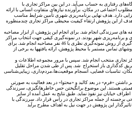
ای رفتاری به حساب می‌آید. در این بین مراکز تجاری با
وب اجتماعی در مکان، برآورنده نیازهای متفاوت انسانی با ارائه
ایی دارد. هدف نهایی برنامه‌ریزی شهری تأمین شرایط مناسب
. هدف از این پژوهش ارتقاء کیفیت محیطی مراکز تجاری چندمنظوره
 های سرزندگی انجام شد. برای انجام این پژوهش، از ابزار مصاحبه
برنامه‌ریزی شهر بودند. در نمونه‌گیری کیفی جهت انتخاب مراکز
تجاری مطلوب، 19 مورد با استفاده از روش دلفی برگزیده شد. در گام بعدی جهت مصاحبه با متخصصین موضوعی، در اﻳﻦ ﻣﻄﺎﻟﻌـﻪ به بهره گیری از روش نمونه‌گیری نظری ﺑﺎ 46 ﻧﻔﺮ ﻣﺼﺎﺣﺒﻪ اﻧﺠﺎم ﺷﺪ. برای
کدگذاری و تحلیل متن مصاحبه‌ها از نرم افزار اطلس تی آی استفاده شد. به منظور سنجش قابلیت اعتماد و تائیدپذیری یافته‫های پژوهش از روش‫های تماس مستمر با محیط پژوهش، ارائه یافته‫ها به برخی از
اساس مولفه‌ها و معیارهای سرزندگی که در مرور پیشینه‌ها و نیز مبانی نظری به دست آمده است، تحلیل معمارانه 19 مرکز تجاری منتخب انجام شد. سپس با مرور مجموعه اطلاعات و
اگون، سرانجام 58 مفهوم در ارتباط با سرزندگی فضایی از طریق کدگذاری باز استخراج شد. پس از طی شدن مراحل تقلیل
ان، تعلق به مکان، تناسبات فضایی، انسجام موقعیت‌ها،مردم‌داری، زیبایی‌شناسی
اشتن «فرم» در بعد کالبد و «محتوا» در بعد فعالیت به صورتی
 اهمیتی هستند. این موضوع برانگیختن حس خاطره­انگیزی، سرزندگی
راف خیابان نیز نفوذ نماید. طبق نتایج به عمل آمده از سایر
حی برجسته از جمله مراکز تجاری در راس قرار داد. سرزندگی با
اثیرگذار این پژوهش در جهت نیل به اهداف مطرح برآید