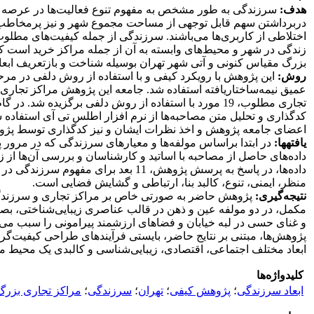
هدف:
سرزندگی به طور مشخص به مفهوم تنوع فعالیت‌ها در عرصه همگ
دربرداشتن سهم قابل توجهی از مساحت مجموع شهر و نیز پرمخاطب‌تری
اختلاطی از کاربری‌ها می‌باشند. سرزندگی از جمله کیفیت‌های مطل
زندگی در شهر و محیط‌های وابسته به آن از جمله مراکز خرید است ک
بزرگ مقیاس کنونی و آتی شهر تهران بوسیله شناخت و بازتعریف ابع
روش:
این پژوهش با رویکرد کیفی و با استفاده از روش دلفی در مرح
عمیق نیمه‌ساختاریافته استفاده شد. جامعه این پژوهش مراکز تجار
اعضای جامعه پژوهش و اخذ نظرات ایشان و نیز کدگذاری توسط پژو
یافته­ها:
داده‌ها، در پاسخ به پرسش پژوهش، 1
منظر، ایمنی، تنوع، کالبد بنا، ارتباطی و گشایش فضایی است.
نتیجه‌گیری:
پژوهش حاضر به صورتی خاص بر مراکز تجاری و سرزندگی آن
مکمل، در دو مولفه عین و ذهن در قالب عناصری زیبایی‌شناختی، بصر
و غنای حسی در لبه خیابان و فضاهای ارزشمند پیرامونی را سبب می‌گرد
پژوهش‌ها، مبتنی بر نتایج حاضر، بایستی فرآیندهای طراحی کیفیت‌گر
ابعاد مختلف اجتماعی، اقتصادی، زیبایی‌شناسی و کالبدی یک محیط مر
کلیدواژه‌ها
ابعاد سرزندگی
؛
پژوهش کیفی
؛
تهران
؛
سرزندگی
؛
مراکز تجاری بزر