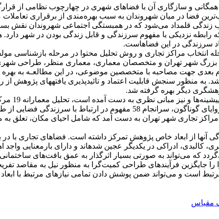
انی و سازگاری آن با فضاهای شهری در چهارچوب نظامی از قرارگاه‌ه
ن فضا در میان شهروندان به سبب بهره‌مندی از برقراری تعاملات مطل
وب زندگی قلمداد می‌شود که در همبستگی اجتماعی شهروندان نقش بسز
ه رابطه نزدیکی با مفهوم سرزندگی و قابل زندگی بودن در شهر دارد
اد سرزندگی در این فضاهاست.
له انتخاب مراکز تجاری و روش تحلیل محتوا در مرحله بازشناسی مولفه
ی بزرگ شهر تهران و متخصصان معماری، معماری منظر، طراحی شهری و 
هشگری دیگر بهره گرفته شد.
در ابتدا بر
داده‌های حاصل از مصاحبه با اساتید و کارشناسان و بررسی آن‌ها از زوایای گون
1 بعد برای مفهوم سرزندگی در مراکز تجاری شهر تهران به دست آمد که شامل احیای مک
ها از ابعاد خاص پژوهش تمرکز داشته است. فضاهای تجاری با در بر د
ی، کالبدی، ادراکی در یکدیگر عجین شده­اند و دارای بارمعنایی واجد
د که می‌تواند به صورتی بسیار اثرگذار به عمق بافت‌های ساختمانی اط
ا را جایگزین فرآیندهای طراحی کمیت‌گرا به منظور نیل به مقاصد تفری
تبط است و می‌تواند ضمن پوشش دادن تمامی نیازهای مرتبط با ابعاد ت
گ مقیاس