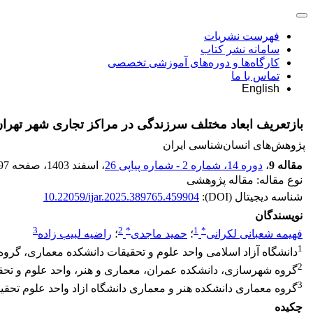
فهرست نشریات
سامانه نشر کتاب
کارگاه‌ها و دوره‌های آموزشی تخصصی
تماس با ما
English
بازتعریف ابعاد مختلف سرزندگی در مراکز تجاری شهر تهرا
پژوهش‌های انسان‌شناسی ایران
مقاله 9
،
دوره 14، شماره 2 - شماره پیاپی 26
، اسفند 1403
، صفحه
97
نوع مقاله: مقاله پژوهشی
شناسه دیجیتال (DOI):
10.22059/ijar.2025.389765.459904
نویسندگان
3
2
*
1
*
فهیمه شعبانی لکرانی
؛
حمید ماجدی
؛
راضیه لبیب زاده
1
دانشگاه آزاد اسلامی واحد علوم و تحقیقات دانشکده معماری، گرو
2
گروه شهرسازی، دانشکده عمران، معماری و هنر، واحد علوم و تحقیق
3
گروه معماری دانشکده هنر و معماری دانشگاه ازاد واحد علوم تحقیق
چکیده