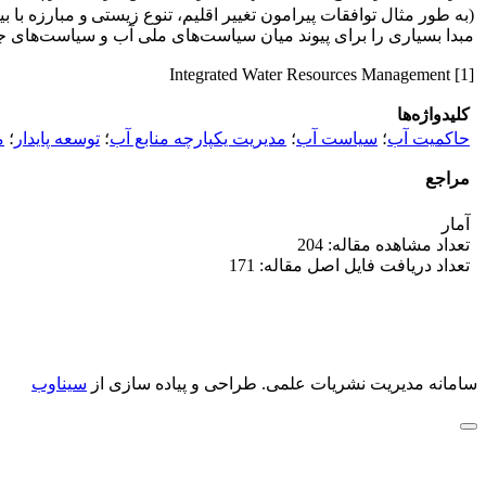
(به طور مثال توافقات پیرامون تغییر اقلیم، تنوع زیستی
و مبارزه با بیابان‌زایی)
مبدا بسیاری را برای پیوند میان سیاست‌های ملی آب و سیاست‌های جه
[1] Integrated Water Resources Management
کلیدواژه‌ها
حاکمیت آب
؛
سیاست آب
؛
مدیریت یکپارچه منابع آب
؛
توسعه پایدار
؛
م
مراجع
آمار
تعداد مشاهده مقاله: 204
تعداد دریافت فایل اصل مقاله: 171
سامانه مدیریت نشریات علمی.
طراحی و پیاده سازی از
سیناوب