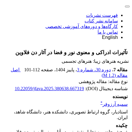
فهرست نشریات
سامانه نشر کتاب
کارگاه‌ها و دوره‌های آموزشی تخصصی
تماس با ما
English
تآثیرات ادراکی و معنوی نور و فضا در آثار دن فلاوین
نشریه هنرهای زیبا: هنرهای تجسمی
مقاله 7
،
دوره 30، شماره 3
، پاییز 1404
، صفحه
101-112
اصل
مقاله (
1.2 M
)
نوع مقاله: مقاله پژوهشی
شناسه دیجیتال (DOI):
10.22059/jfava.2025.380638.667319
نویسنده
*
سمیه آرزوفر
استادیار، گروه ارتباط تصویری، دانشکده هنر، دانشگاه شاهد،
ایران.
چکیده
پژوهش حاضر به تحلیل نقش نور در آثار مینیمالیستی دن فلاوین و