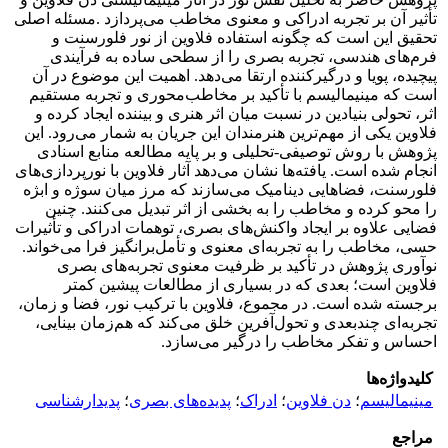
تأثیر آن بر تجربه ادراکی و معنوی مخاطب می‌پردازد .مسئله اصلی
تحقیق این است که چگونه استفاده فلاوین از نور فلورسنت و
فرم‌های هندسی، تجربه بصری را از سطحی ساده به فرآیندی
پیچیده، پویا و درگیرکننده ارتقا می‌دهد. اهمیت این موضوع در آن
است که مینیمالیسم با تأکید بر مخاطب‌محوری و تجربه مستقیم
اثر، تحولی بنیادین در نسبت میان اثر هنری و بیننده ایجاد کرده و
فلاوین یکی از مهم‌ترین هنرمندان این جریان به شمار می‌رود. این
پژوهش با روش توصیفی-تحلیلی و بر پایه مطالعه منابع اسنادی
انجام شده است. یافته‌ها نشان می‌دهد آثار فلاوین با نورپردازی‌های
فلورسنت، فضاهایی دینامیک می‌سازند که مرز میان سوژه و ابژه
را محو کرده و مخاطب را به بخشی از اثر تبدیل می‌کنند. چنین
فضایی علاوه بر ایجاد واکنش‌های بصری، توهمات ادراکی و تأثیرات
حسی، مخاطب را به تجربه‌ای معنوی و تأمل‌برانگیز فرا می‌خواند.
نوآوری پژوهش در تأکید بر ظرفیت معنوی تجربه‌های بصری
فلاوین است؛ بعدی که در بسیاری از مطالعات پیشین کمتر
برجسته شده است. در مجموع، فلاوین با ترکیب نور، فضا و زمان،
تجربه‌ای چندبعدی و تحول‌آفرین خلق می‌کند که هم‌زمان بینایی،
احساس و تفکر مخاطب را درگیر می‌سازد.
کلیدواژه‌ها
مینیمالیسم
؛
دن فلاوین
؛
ادراک
؛
پدیده‌های بصری
؛
پدیدارشناسی
مراجع