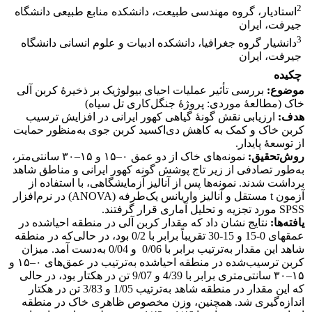
2
استادیار، گروه مهندسی طبیعت، دانشکده منابع طبیعی دانشگاه
جیرفت، ایران
3
دانشیار گروه جغرافیا، دانشکده ادبیات و علوم انسانی دانشگاه
جیرفت، ایران
چکیده
موضوع
:
بررسی تأثیر عملیات احیای بیولوژیک بر ذخیرۀ کربن آلی
خاک (مطالعۀ موردی: پروژۀ جنگل‌کاری تل سیاه)
هدف
:
ارزیابی نقش گونۀ گیاهی کهور ایرانی در افزایش ترسیب
کربن خاک و کمک به کاهش دی‌اکسید کربن جوی به‌منظور حمایت
از توسعۀ پایدار.
روش‌تحقیق
:
نمونه‌های خاک از دو عمق ۰–۱۵ و ۱۵–۳۰ سانتی‌متر،
به‌طور تصادفی از زیر تاج پوشش گونه کهور ایرانی و مناطق شاهد
برداشت شدند. نمونه‌ها پس از آنالیز آزمایشگاهی، با استفاده از
آزمون t مستقل و آنالیز واریانس یک‌طرفه (ANOVA) در نرم‌افزار
SPSS مورد تجزیه و تحلیل آماری قرار گرفتند.
یافته‌ها
:
نتایج نشان داد که مقدار کربن آلی در منطقه احیاشده در
عمق­های 0-15 و 15-30 تقریباً برابر با 0/2 بود، در حالی‌که در منطقه
شاهد این مقدار به‌ترتیب برابر با 0/06 و 0/04 به‌دست آمد. میزان
کربن ترسیب‌شده در منطقه احیاشده به‌ترتیب در عمق‌های ۰–۱۵ و
۱۵–۳۰ سانتی‌متری برابر با 4/39 و 9/07 تن در هکتار بود، در حالی
که این مقدار در منطقه شاهد به‌ترتیب 1/05 و 3/83 تن در هکتار
اندازه‌گیری شد. همچنین، وزن مخصوص ظاهری خاک در منطقه