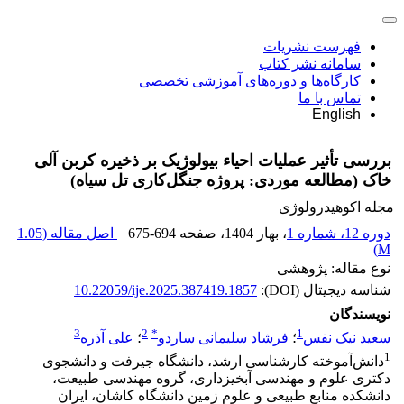
فهرست نشریات
سامانه نشر کتاب
کارگاه‌ها و دوره‌های آموزشی تخصصی
تماس با ما
English
بررسی تأثیر عملیات احیاء بیولوژیک بر ذخیره کربن آلی
خاک (مطالعه موردی: پروژه جنگل‌کاری تل سیاه)
مجله اکوهیدرولوژی
دوره 12، شماره 1
، بهار 1404
، صفحه
675-694
اصل مقاله (
1.05
)
M
نوع مقاله: پژوهشی
شناسه دیجیتال (DOI):
10.22059/ije.2025.387419.1857
نویسندگان
3
2
*
1
سعید نیک نفس
؛
فرشاد سلیمانی ساردو
؛
علی آذره
1
دانش‌آموخته کارشناسی ارشد، دانشگاه جیرفت و دانشجوی
دکتری علوم و مهندسی آبخیزداری، گروه مهندسی طبیعت،
دانشکده منابع طبیعی و علوم زمین دانشگاه کاشان، ایران