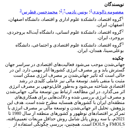
نویسندگان
3
2
*
1
معصومه دالوندی
؛
یونس نادمی
؛
محمدحسن فطرس
1
گروه اقتصاد، دانشکدة علوم اداری و اقتصاد، دانشگاه اصفهان،
اصفهان، ایران.
2
گروه اقتصاد، دانشکدة علوم انسانی، دانشگاه آیت‌اله بروجردی،
بروجرد، ایران.
3
گروه اقتصاد، دانشکدة علوم اقتصادی و اجتماعی، دانشگاه
بوعلی‌سینا، همدان، ایران.
چکیده
جهانی‌شدن موجب می‌شود فعالیت‌های اقتصادی در سراسر جهان
گسترش یابد و بر مصرف انرژی کشورها آثار مهمی دارد. این در
حالی است که تأثیر جهانی‌شدن بر مصرف انرژی ممکن است
مثبت یا منفی باشد. توسعة مالی نیز عاملی کلیدی در رشد
اقتصادی شناخته می‌شود و به‌طور قابل‌توجهی بر مصرف انرژی
اثر می‌گذارد. در این مطالعه، ارتباط بین توسعة مالی، جهانی‌شدن
و مصرف انرژی بررسی شده و دلالت‌هایی برای همکاری‌های
منطقه‌ای ایران با کشورهای همسایه مطرح شده است. هدف این
پژوهش، تحلیل اثر جهانی‌شدن و توسعة مالی بر مصرف انرژی با
تمرکز بر اقتصادهای نوظهور و کشورهای منطقه از سال 1980 تا
2021م، با سه روش پانل شامل روش حداقل مربعات تعمیم‌یافته،
FMOLS و DOLS است. همچنین، بررسی چگونگی استفاده از