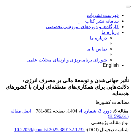
فهرست نشریات
سامانه نشر کتاب
کارگاه‌ها و دوره‌های آموزشی تخصصی
درباره ما
درباره ما
تماس با ما
شورای برنامه‌ریزی و ارتقای مجلات علمی
English
تأثیر جهانی‌شدن و توسعة مالی بر مصرف انرژی:
دلالت‌هایی برای همکاری‌های منطقه‌ای ایران با کشورهای
همسایه
مطالعات کشورها
مقاله 6
،
دوره 3، شماره 4
، 1404
، صفحه
781-802
اصل مقاله
)
596.61 K
(
نوع مقاله: پژوهشی
شناسه دیجیتال (DOI):
10.22059/jcountst.2025.389132.1232