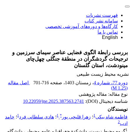
فهرست نشریات
سامانه نشر کتاب
کارگاه‌ها و دوره‌های آموزشی تخصصی
تماس با ما
English
بررسی رابطة الگوی فضایی عناصر سیمای سرزمین و
ترجیحات گردشگران در منطقة‌ جنگلی چهل‌چای
مینودشت، استان گلستان
نشریه محیط زیست طبیعی
دوره 77، شماره 4
، زمستان 1403
، صفحه
701-716
اصل مقاله
)
1.25 M
(
نوع مقاله: مقاله پژوهشی
شناسه دیجیتال (DOI):
10.22059/jne.2025.387563.2741
نویسندگان
1
1
*
1
فاطمه شاه بیکی
؛
زهرا قلیچی پور
؛
هادی سلطانی فرد
؛
حامد
2
ادب
1
گروه محیط‌ زیست، دانشکدة جغرافیا و علوم محیطی، دانشگاه