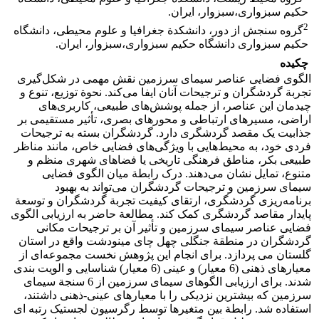
حکیم سبزواری،‌سبزوار، ایران.
2
گروه سنجش از دور، دانشکدة جغرافیا و علوم محیطی، دانشگاه
حکیم سبزواری دانشگاه حکیم سبزواری،‌سبزوار، ایران.
چکیده
الگوی فضایی عناصر سیمای سرزمین نقش مهمی در شکل‌گیری
تجربة گردشگران و ترجیحات آنان ایفا می‌کند. نحوة توزیع، تنوع و
چیدمان این عناصر، از جمله پوشش‌های طبیعی، کاربری‌های
اراضی، مسیرهای ارتباطی و محورهای بصری، تأثیر مستقیمی بر
جذابیت یک مقصد گردشگری دارد. گردشگران بسته به ترجیحات
فردی خود، به محیط‌هایی با ویژگی‌های فضایی خاص، مانند مناظر
طبیعی بکر، مناطق فرهنگی تاریخی یا فضاهای شهری منظم و
متنوع، تمایل نشان می‌دهند. درک رابطة میان الگوی فضایی
سیمای سرزمین و ترجیحات گردشگران می‌تواند به بهبود
برنامه‌ریزی گردشگری، ارتقای کیفیت تجربة گردشگران و توسعة
پایدار مقاصد گردشگری کمک کند. مطالعة حاضر به ارزیابی الگوی
فضایی عناصر سیمای سرزمین و تأثیر آن بر ترجیحات مکانی
گردشگران در منطقة جنگلی چهل ­چای مینودشت واقع در استان
گلستان می­ پردازد. برای انجام این پژوهش نخست مجموعه‌ای از
معیار­های ذهنی (6 معیار) و عینی (6 معیار) شناسایی و الویت­ بندی
شدند. برای ارزیابی الگوهای سیمای سرزمین از 6 سنجة سیمای
سرزمین که بیشترین نزدیکی را با معیارهای عینی-ذهنی داشتند،
استفاده شد. رابطة بین متغیرها توسط رگرسیون لجستیک رتبه ­ای