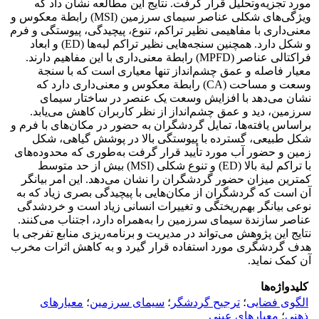
مورد تجزیه‌و‌تحلیل قرار گرفت. نتایج این مطالعه نشان داد که
ویژگی‌های شکلی عناصر سیمای سرزمین (MSI) رابطة معکوس و
معنی‌داری با مفاهیمی نظیر تراکم، تنوع، پیچیدگی، پیوستگی و فرم
و شکل دارد. همچنین سنجه‌هایی نظیر تراکم لبه‌ها (ED) و ابعاد
فراکتالی عناصر (MPFD) رابطة معنی‌داری با این مفاهیم دارند.
معیار فاصله و عمق چشم‌انداز تنها معیاری است که با سنجة
وسعت و مساحت (CA) رابطة معکوس و معنی‌داری دارد که
نشان می‌دهد با افزایش وسعت یک عنصر در ساختار سیمای
سرزمین، دید و عمق چشم‌انداز از نظر کاربران کاهش می‌یابد.
براساس یافته‌ها، تمایل گردشگران به حضور در مکان‌های با فرم و
شکل طبیعی، گسترده با پیوستگی بالا در پوشش گیاهی، شکل
زمین و حضور آب مورد تأیید قرار گرفت به‌طوری که محدوده‌های
با تراکم لبة بالا (ED) و تنوع شکلی (MSI) بیش از حد متوسط
کمترین میزان حضور گردشگران را نشان می‌دهد. این امر بیانگر
آن است که گردشگران از مکان‌هایی با پیچیدگی بصری زیاد که به
نوعی بیانگر بهم‌ریختگی و تغییرات انسانی زیاد است و خردشدگی
عناصر سازندة سیمای سرزمین را به‌همراه دارد، اجتناب می‌کنند.
نتایج این پژوهش می‌تواند در مدیریت و برنامه‌ریزی منابع تفرجی با
هدف گردشگری مورد استفاده قرار گیرد و به کاهش اثرات مخرب
آن کمک نماید.
کلیدواژه‌ها
الگوی فضایی
؛
ترجیح گردشگر
؛
سیمای سرزمین
؛
معیارهای
ذهنی
؛
معیارهای عینی