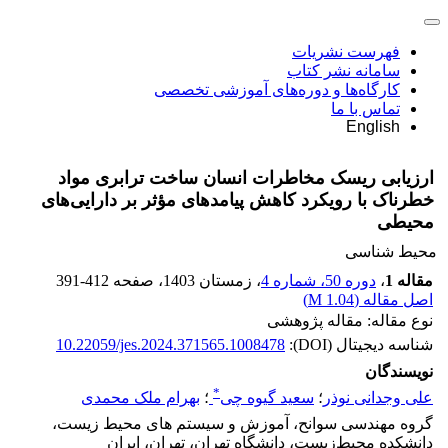
فهرست نشریات
سامانه نشر کتاب
کارگاه‌ها و دوره‌های آموزشی تخصصی
تماس با ما
English
ارزیابی ریسک مخاطرات انسان ساخت ترابری مواد
خطرناک با رویکرد کاهش پیامدهای مؤثر بر دارایی‌های
محیطی
محیط شناسی
مقاله 1
،
دوره 50، شماره 4
، زمستان 1403
، صفحه
391-412
اصل مقاله (
1.04 M
)
نوع مقاله: مقاله پژوهشی
شناسه دیجیتال (DOI):
10.22059/jes.2024.371565.1008478
نویسندگان
*
علی وجدانی نوذر
؛
سعید گیوه چی
؛
بهرام ملک محمدی
گروه مهندسی سوانح، آموزش و سیستم های محیط زیست،
دانشکده محیط‌زیست، دانشگاه تهران، تهران، ایران