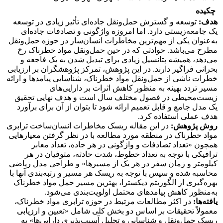
چکیده
هدف:
توسعه و گسترش حمل‌و‌نقل جاده‌ای تأثیر زیادی در توسعه
یک جامعه‌زیستی دارد. اما امروزه واژگونی و تصادفات جاده‌ای
به‌عنوان یکی از مهم‌ترین مخاطرات انسان‌ساز در حوزه حمل‌و‌نقل
مطرح می‌باشد. حوادثی که در حین حمل‌و‌نقل مواد خطرناک رخ
می‌دهد، همیشه پتانسیل زیادی برای تبدیل شدن به یک فاجعه و
بحرانی فراگیر دارند. در این پژوهش، تمرکز پژوهشگران بر ارزیابی
خطرات ناشی از حمل‌و‌نقل مواد خطرناک، شناسایی پیامدها و ارائه
مسیر تردد بهینه به منظور کاهش اثرات بر دارایی‌های
‌زیست‌محیطی در فصول مختلف سال است و هدف نهایی تحقیق
یک مدل جامع و قابل تعمیم ارائه شود تا بتوان از آن برای برآورد
هدف عملی استفاده کرد.
روش پژوهش:
در این مقاله ریسک مخاطرات انسان‌ساخت ترابری
مواد خطرناک در منطقه مورد مطالعه با در نظر گرفتن معیارهایی
همچون «تعداد تصادفات و واژگونی در هر جاده، تعداد معابر
ترافیکی با توجه به تعداد خطوط، شدت حادثه، متوفیان در هر
کیلومتر و زمان سفر در هر یک از مسیرها» و طراحی مدل ریاضی
محاسبه شده و سپس با توجه به ریسک هر مسیر و رتبه‌بندی آنها با
بهره‌گیری از الگوریتم دیکسترا، بهترین مسیر حمل مواد خطرناک
به‌منظور کاهش پیامدهای محتمل اولویت‌بندی می‌شود.
یافته‌ها:
در اکثر مطالعات مرتبط در حوزه ترابری مواد خطرناک،
معمولاً تحقیقات بر اساس دو بخش کلی شامل «تعیین و ارزیابی
ریسک حمل‌ونقل و شناسایی و تحلیل آسیب‌پذیری دارایی‌ها» به