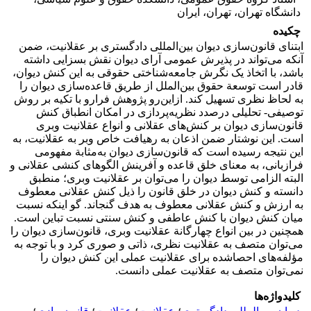
دانشگاه تهران، تهران، ایران‏
چکیده
ابتنای قانون‌سازی دیوان بین‌المللی دادگستری بر عقلانیت، ضمن
آنکه می‌تواند در پذیرش عمومی آرای دیوان نقش بسزایی داشته
باشد، با اتخاذ یک نگرش جامعه‌شناختی حقوقی به این کنش دیوان،
قادر است توسعة حقوق بین‌الملل از طریق قاعده‌سازی دیوان را
به لحاظ نظری تسهیل کند. ازاین‌رو پژوهش فرارو با تکیه بر روش
توصیفی- تحلیلی درصدد نظریه‌پردازی در امکان انطباق کنش
قانون‌سازی دیوان بر کنش‌های عقلانی و انواع عقلانیت وبری
است. این نوشتار ضمن اذعان به رهیافت خاص وبر به عقلانیت، به
این نتیجه رسیده است که قانون‌سازی دیوان به‌مثابة مفهومی
فرازبانی، به معنای خلق قاعده و آفرینش الگوهای کنشی عقلانی و
البته الزامی توسط دیوان را می‌توان بر عقلانیت وبری؛ منطبق
دانسته و کنش دیوان در خلق قانون را ذیل کنش عقلانی معطوف
به ارزش و کنش عقلانی معطوف به هدف گنجاند. گو اینکه نسبت
میان کنش دیوان با کنش عاطفی و کنش سنتی نسبت تباین است.
همچنین در بین انواع چهارگانة عقلانیت وبری، قانون‌سازی دیوان را
می‌توان متصف به عقلانیت نظری، ذاتی و صوری کرد و با توجه به
مؤلفه‌های احصاشده برای عقلانیت عملی این کنش دیوان را
نمی‌توان متصف به عقلانیت عملی دانست.
کلیدواژه‌ها