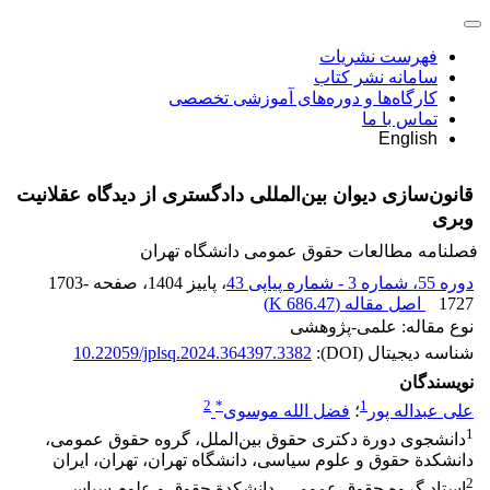
فهرست نشریات
سامانه نشر کتاب
کارگاه‌ها و دوره‌های آموزشی تخصصی
تماس با ما
English
قانون‌سازی دیوان بین‌المللی دادگستری از دیدگاه عقلانیت
وبری
فصلنامه مطالعات حقوق عمومی دانشگاه تهران
دوره 55، شماره 3 - شماره پیاپی 43
، پاییز 1404
، صفحه
1703-
1727
اصل مقاله (
686.47 K
)
نوع مقاله: علمی-پژوهشی
شناسه دیجیتال (DOI):
10.22059/jplsq.2024.364397.3382
نویسندگان
2
*
1
علی عبداله پور
؛
فضل الله موسوی
1
دانشجوی دورة دکتری حقوق بین‌الملل، گروه حقوق عمومی،
دانشکدة حقوق و علوم سیاسی، دانشگاه تهران، تهران، ایران‏
2
استاد گروه حقوق عمومی، دانشکدة حقوق و علوم سیاسی،