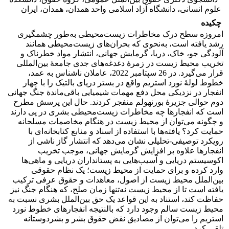
علوم انسانی، دانشگاه آزاد اسلامی واحد همدان، همدان، ایران‏
چکیده
امروزه سطح درک مخاطرات زیست‌محیطی به‌طور چشمگیری
رشد یافته است، به‌نحوی که بحران‌های زیست‌محیطی همانند
آلودگی جو، خاک، دریا، گرمایش جهانی، انتشار مواد خطرناک و
تخریب محیط ‌زیست در زمرۀ دغدغه‌های جدی جامعۀ بین‌المللی
قرار می‌گیرد. در 26 سپتامبر 2022، عاملان ناشناس به عمد،
خطوط لولۀ نورد استریم واقع در بستر دریای بالتیک را با چهار
انفجار در نزدیکی محل دفع مهمات شیمیایی باقی‌ماندة جنگ جهانی
دوم حوالی جزیرۀ بورنهولم منفجر کردند. حال این پرسش مطرح
است که انفجارها چه مخاطرات زیست‌محیطی بشری در پی دارند
و چگونه می‌توان از محیط ‌زیست در هنگام مخاصمات مسلحانه
حمایت کرد؟ یافته‌ها با استفاده از اسناد و منابع کتابخانه‌ای با
رویکرد توصیفی-تحلیلی نشان می‌دهد که انتشار گاز ناشی از
انفجارها علاوه بر افزایش گرمایش جهانی، موجب تخریب
اکوسیستم دریایی و آسیب‌هایی به پستانداران دریایی و ماهی‌ها
وارد کرده و برای حمایت از محیط ‌زیست؛ یک نظام حقوقی
بین‌الملل محیط ‌زیست از اصول، معاهدات و حقوق عرفی ترکیب
یافته است تا از محیط زیست نه‌تنها زمان صلح، که هنگام جنگ نیز
حفاظت کند، استناد به این قواعد یک حق بین‌الملل بشری نسبت به
محیط زیست سالم وجود دارد که بالنتیجه انفجارهای خطوط نورد
استریم را می‌توان از مصادیق نقض حقوق بشر و بشردوستانه
تلقی کرد.