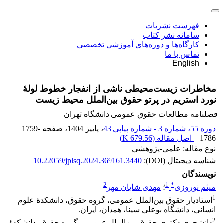
فهرست نشریات
سامانه نشر کتاب
کارگاه‌ها و دوره‌های آموزشی تخصصی
تماس با ما
English
مخاطرات زیست‌محیطی ناشی از انفجار خطوط لولۀ
نورد ‌استریم در پرتو ‏حقوق بین‌الملل محیط ‌زیست
فصلنامه مطالعات حقوق عمومی دانشگاه تهران
دوره 55، شماره 3 - شماره پیاپی 43
، پاییز 1404
، صفحه
1759-
1786
اصل مقاله (
679.56 K
)
نوع مقاله: علمی-پژوهشی
شناسه دیجیتال (DOI):
10.22059/jplsq.2024.369161.3440
نویسندگان
2
1
*
میثم نوروزی
؛
مهدی شایان مهر
1
استادیار حقوق بین‌الملل عمومی، گروه حقوق، دانشکدۀ علوم
انسانی، دانشگاه بوعلی سینا، همدان، ایران.‏
2
دانشجوی دکتری حقوق بین‌الملل عمومی، گروه حقوق، دانشکدۀ