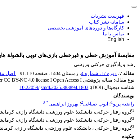
فهرست نشریات
سامانه نشر کتاب
کارگاه‌ها و دوره‌های آموزشی تخصصی
تماس با ما
English
مقایسۀ آموزش خطی و غیرخطی بازی‌های توپی بالشولة هایدلبر
رشد و یادگیری حرکتی ورزشی
مقاله 7
،
دوره 17، شماره 4
، زمستان 1404
، صفحه
91-110
اصل مقا
نوع مقاله: مقاله پژوهشی Released under CC BY-NC 4.0 license I Open Access I
شناسه دیجیتال (DOI):
10.22059/jsmdl.2025.383894.1803
نویسندگان
3
*
2
1
راضیه پرنو
؛
ایوب صباغی
؛
بهروز ابراهیمی
1
گروه رفتار حرکتی، دانشکدۀ علوم ورزشی، دانشگاه رازی، کرمانشاه
2
گروه رفتار حرکتی، دانشکدۀ علوم ورزشی، دانشگاه رازی، کرمانشاه
3
گروه رفتار حرکتی ، دانشکده علوم ورزشی، دانشگاه رازی، کرمانشا
چکیده