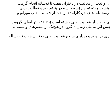
و لذت از فعالیت در دختران هفت تا نه‌ساله انجام گرفت.
طی) انجام گرفت. مداخله شامل هشت هفته تمرین (سه جلسه در هفته) بود و فعالیت بدنی
س از آن اندازه‌گیری شد. همچنین از پرسشنامه‌های خودکارامدی و لذت از فعالیت بدنی مورانو و
نتایج حاصل از تحلیل واریانس مرکب نشان داد که روش آموزش غیرخطی تأثیر معناداری بر افزایش سطح فعالیت بدنی، خودکارامدی و لذت از فعالیت بدنی داشته است (p>0/5). اثر اصلی گروه در
ین اثر تعاملی زمان × گروه در هیچ‌یک از متغیرهای وابسته به
 در بهبود و پایداری سطح فعالیت بدنی دختران هفت تا نه‌ساله