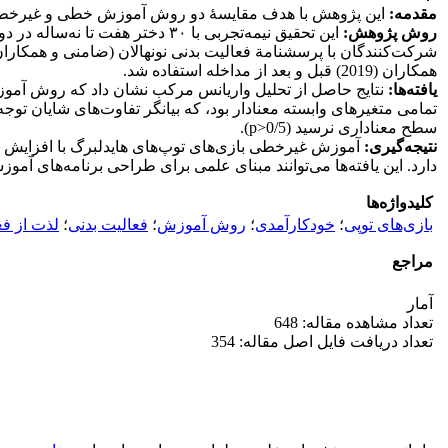
مقدمه:
این پژوهش با هدف مقایسۀ دو روش آموزش خطی و غیرخطی باز
روش پژوهش:
همکاران (2019) قبل و بعد از مداخله استفاده شد.
یافته‌ها:
تمامی متغیرهای وابسته معنادار بود، که بیانگر تفاوت‌های شایان توج
سطح معناداری نرسید (p>0/5).
نتیجه‌گیری:
آموزش غیرخطی بازی‌های توپ‌های هایدلبرگ با افزایش خو
دارد. این یافته‌ها می‌توانند مبنای علمی برای طراحی برنامه‌های آ
کلیدواژه‌ها
بازی‌های توپی
؛
خودکارآمدی
؛
روش آموزش
؛
فعالیت بدنی
؛
لذت از فع
مراجع
آمار
تعداد مشاهده مقاله: 648
تعداد دریافت فایل اصل مقاله: 354