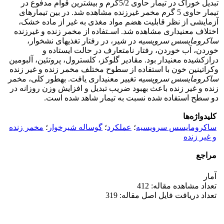
تبدیل خوراک در تیمار حاوی 5/2گرم و بیشترین قوام مدفوع در
تیمار حاوی 5 گرم مخمر غیرزنده مشاهده شد. در بین تیمارهای
آزمایشی از نظر قابلیت هضم مواد مغذی به غیر از ماده خشک،
اختلاف معنی‏داری مشاهده شد. اسـتفاده از مخمر زنده و غیرزنده
ساکرومایسس سرویسیه
در شیر، در رفتار تغذیه‏ای نشخوار،
خوردن، آب خوردن، رفتار نامتعارف در حالت ایستاده و
درازکشیده معنی‏دار بود. مقادیر گلوکز، کلسترول، پروتئین، آلبومین
وکراتینین خون با استفاده از سطوح مختلف مخمر زنده و غیر زنده
ساکرومایسس سرویسیه
تغییر معنی‏داری یافت. به‏طور کلی،
مخمر
زنده و غیر زنده باعث بهبود ضریب تبدیل و افزایش وزن روزانه در
دو سطح استفاده شده نسبت به تیمار شاهد شده است.
کلیدواژه‌ها
ساکرومایسس سرویسیه
؛
عملکرد
؛
گوساله شیرخوار
؛
مخمر زنده
و غیر زنده
مراجع
آمار
تعداد مشاهده مقاله: 412
تعداد دریافت فایل اصل مقاله: 319