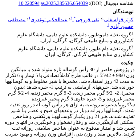
شناسه دیجیتال (DOI):
10.22059/ijas.2025.385636.654039
نویسندگان
1
2
*
1
کوثر قزلسفلی
؛
تقی قورچی
؛
عبدالحکیم توغدری
؛
مصطفی
1
حسین آبادی
1
گروه تغذیه دام‏و‏طیور، دانشکده علوم دامی، دانشگاه علوم
کشاورزی و منابع طبیعی گرگان، گرگان، ایران.
2
گروه تغذیه دام طیور، دانشکده علوم دامی، دانشگاه علوم
کشاورزی منابع طبیعی گرگان، گرگان، ایران
چکیده
در پژوهش حاضر از 30 رأس گوساله تازه متولد شده با میانگین
وزن 98/0 ± 55/42 در قالب طرح کاملاً تصادفی با 5 تیمار و 6 تکرار
به مدت 42 روز استفاده شد. مخمرها با شیر مخلوط و به گوساله‏ها
خورانده شد. جیره‏های آزمایشی به ترتیب 1- جیره شاهد (بدون
مخمر)، 2- 5/2 گرم مخمر زنده، 3- 5 گرم مخمر زنده
،
4- 5/2 گرم
مخمر غیرزنده
و 5- جیره حاوی 5 گرم مخمر غیرزنده
ساکرومایسس سرویسیه
به ازای هر رأس گوساله در روز تغذیه
شدند. گوساله‏ها روزانه دوبار در وعده‏های صبح و عصـر بـا شـیر
تغذیـه شـدند. هـر 21 روز یک‏بـار گوسـاله‏هـا وزن‏کشی و شاخص
اسکلتی اندازه‏گیری شد و رفتار نشخوار و خون­گیری در انتهای دوره
تعیین شد و امتیاز مدفوع به عنوان شاخص سلامتی روزانه ثبت
گردید. بالاترین مقدار وزن بدن، افزایش وزن روزانه و بهبود ضریب