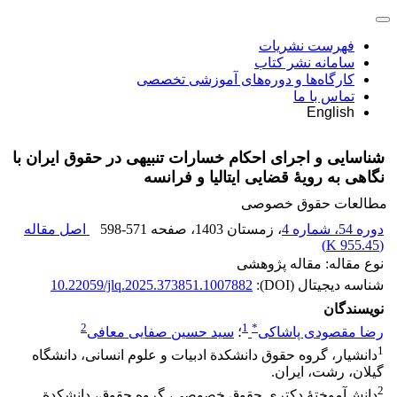
فهرست نشریات
سامانه نشر کتاب
کارگاه‌ها و دوره‌های آموزشی تخصصی
تماس با ما
English
شناسایی و اجرای احکام خسارات تنبیهی در حقوق ایران با
نگاهی به رویۀ قضایی ایتالیا و فرانسه
مطالعات حقوق خصوصی
دوره 54، شماره 4
، زمستان 1403
، صفحه
598-571
اصل مقاله
)
955.45 K
(
نوع مقاله: مقاله پژوهشی
شناسه دیجیتال (DOI):
10.22059/jlq.2025.373851.1007882
نویسندگان
2
1
*
رضا مقصودی پاشاکی
؛
سید حسین صفایی معافی
1
دانشیار، گروه حقوق دانشکدة ادبیات و علوم انسانی، دانشگاه
گیلان، رشت، ایران.
2
دانش‌آموختۀ دکتری حقوق خصوصی، گروه حقوق، دانشکدة