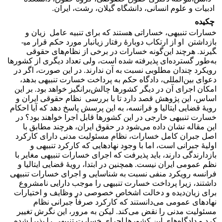
ادبیات و علوم انسانی، دانشگاه گیلان، رشت، ایران.
چکیده
خسارات تنبیهی، خساراتی هستند که برای تنبیه عامل زیان‌ و
بازداشتن او از ارتکاب دوبارۀ رفتار زیانبار مورد حکم قرار می­
گیرند. هرچند این‌گونه خسارات در برخی از نظام‌های حقوقی
به‌طور گسترده‌ای پذیرفته شده است، ولی تعداد دیگری از کشورها
رویکرد چندان مطلوبی نسبت به آن ندارند. در این صورت، اگر در
دعوای بین‌المللی، دادگاه حکم به پرداخت خسارت تنبیهی بدهد،
امکان اجرای آن در دیگر کشورها چالش‌برانگیز خواهد بود. بر این
اساس، این پژوهش قصد دارد تا با بررسی نظام حقوقی ایران و
رویۀ قضایی ایتالیا و فرانسه، به این پرسش پاسخ دهد که آیا احکام
خسارت تنبیهی خارجی در این کشورها قابل اجرا خواهند بود؟ در
این مقاله نشان داده می‌شود در حقوق ایران، هرچند مطابق با
اصل جبران کامل خسارات، نظام مسئولیت مدنی دارای کارکرد
اولیۀ جبرانی است، اما با وجود نهادهایی که کارکرد تنبیهی و
بازدارندگی دارند، باید پذیرفت که اجرای خسارات تنبیهی مغایر با
نظم عمومی ایران نیست. همچنین در ابتدا، رویۀ قضایی ایتالیا و
فرانسه رویکرد منفی نسبت به شناسایی و اجرای خسارات تنبیهی
داشتند، زیرا پرداخت خسارت تنبیهی را موجب دارایی نامشروع
برای زیان‌دیده و دخالت اشخاص خصوصی در وظایف و اختیارات
نهادهای عمومی می‌دانستند که کارکرد صرفاً جبرانی نظام
مسئولیت مدنی را نقض می‌کند. لیکن به مرور، این نگرش تغییر
کرد و دادگاه‌های این کشورها اجرای خسارت تنبیهی را پذیرا شده