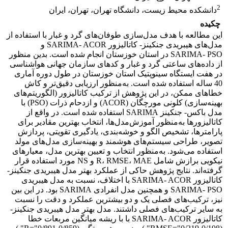
2
دانشکده محیط زیست، دانشگاه تهران، تهران، ایران
چکیده
این مطالعه با هدف مدل‌سازی طوفان‌های گرد و غبار با استفاده از
مدل‌های هیبریدی جنکینز- کاتالیزور SARIMA- ACOR و
SARIMA- PSO در استان خوزستان انجام شده است. بدین منظور
از داده‌های ساعتی گرد و غبار و کد‌های سازمان جهانی هواشناسی
در هفت ایستگاه سینوپتیک استان خوزستان در طول دوره آماری
40 ساله استفاده شده است. به‌منظور ارزیابی دقیق‌تر و کاش
خطاهای ممکن، در این پژوهش از ترکیب کاتالیزور (الگوریتم‌های
بهینه‌سازی) کلونی مورچگان (ACOR) و ازدحام ذرات (PSO) با
مدل باکس- جنکینز SARIMA استفاده شده است. در واقع از
کاتالیزور‌ها به‌منظور آموزش‌مدل‌ها، انتخاب بهترین مقادیر برای
پارامترها، تشخیص الگو و خوشه‌بندی، یادگیری تقویتی، پردازش
تصویر، طراحی سیستم‌های هوشمند و بهینه‌سازی مدل‌های مولد
استفاده می‌شود. به‌منظور انتخاب و تعیین بهترین مدل، معیار‌های
نیکویی برازش شامل R، RMSE، MAE و NS مورد استفاده قرار
گرفته‌اند. نتایج پژوهش حاکی از عملکرد بهتر مدل هیبریدی جنکینز-
کاتالیزور SARIMA- ACOR با اختلاف، نسبت به مدل هیبریدی
SARIMA- PSO و همچنین مدل انفرادی SARIMA بود. در این بین
نیز، ترکیب‌های فصلی یک و دو بیشترین عملکرد و دقت را نسبت
به سایر ترکیب‌های فصلی داشتند. مدل بهتر مدل هیبریدی جنکینز-
کاتالیزور SARIMA- ACOR با با ریشه میانگین مربعات خطا