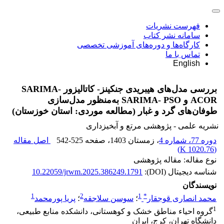
فهرست نشریات
سامانه نشر کتاب
کارگاه‌ها و دوره‌های آموزشی تخصصی
تماس با ما
English
بررسی مدل‌های هیبریدی جنکینز- کاتالیزور SARIMA-
ACOR و SARIMA- PSO به‌منظور مدل‌سازی
طوفان‌های گرد و غبار (مطالعه موردی: استان خوزستان)
نشریه علمی - پژوهشی مرتع و آبخیزداری
دوره 77، شماره 4
، زمستان 1403
، صفحه
542-525
اصل مقاله
)
1020.76 K
(
نوع مقاله: مقاله پژوهشی
شناسه دیجیتال (DOI):
10.22059/jrwm.2025.386249.1791
نویسندگان
1
2
1
*
محمد انصاری قوجقار
؛
سوسن سلاجقه
؛
پریا پورمحمد
1
گروه احیاء مناطق خشک و کوهستانی، دانشکده منابع طبیعی،
دانشگاه تهران، کرج، ایران