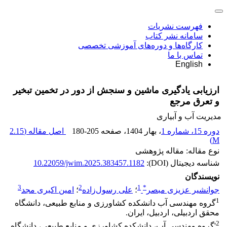
فهرست نشریات
سامانه نشر کتاب
کارگاه‌ها و دوره‌های آموزشی تخصصی
تماس با ما
English
ارزیابی یادگیری ماشین و سنجش از دور در تخمین تبخیر
و تعرق مرجع
مدیریت آب و آبیاری
دوره 15، شماره 1
، بهار 1404
، صفحه
180-205
اصل مقاله (
2.15
)
M
نوع مقاله: مقاله پژوهشی
شناسه دیجیتال (DOI):
10.22059/jwim.2025.383457.1182
نویسندگان
3
2
1
*
جوانشیر عزیزی مبصر
؛
علی رسول‌زاده
؛
امین اکبری مجد
1
گروه مهندسی آب دانشکده کشاورزی و منابع طبیعی، دانشگاه
محقق اردبیلی، اردبیل، ایران.
2
'گروه مهندسی آب، دانشکده کشاورزی و منابع طبیعی، دانشگاه