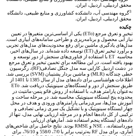
محقق اردبیلی، اردبیل، ایران.
3
گروه مهندسی آب، دانشکده کشاورزی و منابع طبیعی، دانشگاه
محقق اردبیلی، اردبیل، ایران.
چکیده
تبخیر و تعرق مرجع (ETo) یکی از اساسی‌ترین متغیرها در تعیین
نیاز آبی محصول و برنامه‌ریزی و طراحی سامانه‌های آبیاری است.
مدل‌های یادگیری ماشین برای رفع محدودیت‌های مدل‌های تجربی
و برآورد تبخیر تعرق (ET) توسعه داده‌ شده‌اند. در سال‌های اخیر،
محاسبه ET با استفاده از فناوری‌های سنجش از دور توسعه و
بهبود یافته است. در این مطالعه برای تخمین تبخیر و تعرق مرجع
در دشت اردبیل کارایی سه مدل جنگل تصادفی(RF)، رگرسیون
خطی چندگانه (MLR) و ماشین بردار پشتیبان (SVM) بررسی شد.
اطلاعات هواشناسی برای داده‌های مدل از سال 1385 تا 1401 از
طریق سنجش از دور و ایستگاه‌های سینوپتیک دریافت شد. ETo
به‌عنوان پارامتر هدف، با استفاده از روش فائو پنمن-مانتیث در
محدوده پنج ایستگاه سینوپتیک محاسبه شد. در مرحله ساخت و
آموزش مدل‌ها، سری‌زمانی پارامترهای ورودی و هدف در محل
چهار ایستگاه سینوپتیک و با تشکیل یک سری زمانی تصادفی و
ترکیبی از کل داده‌ها انجام و در مرحله ارزیابی نهایی مدل، تنها از
داده‌های ایستگاه پنجم استفاده شد. آماره­های ارزیابی
مورداستفاده، ، NSE و RMSE بودند. نتایج حاصل برای شاخص‌های
آماری، برای مدل RF به‌ترتیب برابر با 7/0، 558/0 و 76/10، برای