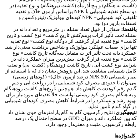
(کاشت به هنگام) و پنج آذرماه (کاشت دیرهنگام) و نوع تغذیه (در
دو سطح تغذیه شیمیایی با NPK براساس آزمون خاک و تغذیه
تلفیقی کود شیمیایی+ NPK کود‌های بیولوژیک (نیتروکسین و
فسفات بارور دو) بود.
یافته‌ها:
صفاتی از قبیل تعداد سنبله در مترمربع و تعداد دانه در
سنبله تحت تأثیر اثرات برهم‌کنش تاریخ کاشت× نوع کشت و تاریخ
کاشت× نوع تغذیه قرار گرفتند. اثر دوگانه نوع کشت× نوع تغذیه
تنها برای صفات عملکرد بیولوژیک و شاخص برداشت معنی‌دار شد.
عملکرد دانه تحت تأثیر اثرات متقابل سه‌گانه تاریخ کاشت× نوع
کاشت× نوع تغذیه قرار گرفت. بیش‌ترین میزان عملکرد دانه در
شرایط نوع کشت آبی، تاریخ کاشت زودهنگام (کشت آبی) و تغذیه
کامل شیمیایی مشاهده شد. این پژوهش نشان داد که با استفاده از
تیمار شیمیایی (NPK 50 درصد آزمون خاک)+ (کود‌های زیستی)
می‌توان تا حدودی مصرف کود شیمیایی را در زراعت آبی و دیم
گندم رقم کوهدشت کاهش داد. هم‌چنین تاریخ‌های کاشت زودهنگام
و به هنگام مصرف کود زیستی توانست خلأ تغذیه‌ای موردنیاز برای
بهبود رشد و عملکرد را در شرایط کاهش مصرف کود‌های شیمیایی
در گیاه گندم تأمین نماید.
نتیجه­گیری:
نتایج رگرسیون گام به گام پارامترهای جوی نشان داد
که بین عملکرد دانه و میزان GDD در سطح احتمال یک درصد
رابطه رگرسیونی مثبت و معنی‌دار وجود دارد.
کلیدواژه‌ها