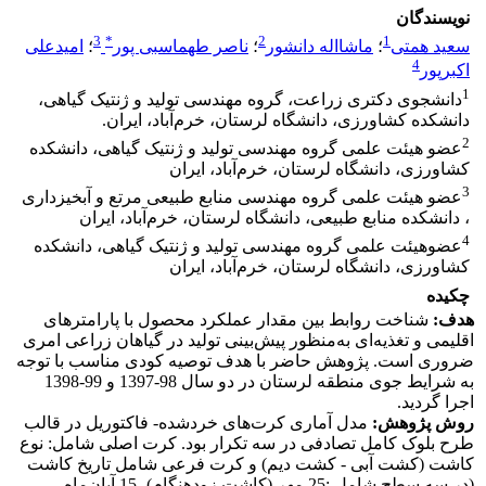
نویسندگان
3
*
2
1
سعید همتی
؛
ماشااله دانشور
؛
ناصر طهماسبی پور
؛
امیدعلی
4
اکبرپور
1
دانشجوی دکتری زراعت، گروه مهندسی تولید و ژنتیک گیاهی،
دانشکده کشاورزی، دانشگاه لرستان، خرم‌آباد، ایران.
2
عضو هیئت علمی گروه مهندسی تولید و ژنتیک گیاهی، دانشکده
کشاورزی، دانشگاه لرستان، خرم‌آباد، ایران
3
عضو هیئت علمی گروه مهندسی منابع طبیعی مرتع و آبخیزداری
، دانشکده منابع طبیعی، دانشگاه لرستان، خرم‌آباد، ایران
4
عضوهیئت علمی گروه مهندسی تولید و ژنتیک گیاهی، دانشکده
کشاورزی، دانشگاه لرستان، خرم‌آباد، ایران
چکیده
هدف:
شناخت روابط بین مقدار عملکرد محصول با پارامترهای
اقلیمی و تغذیه‌ای به‌منظور پیش‌بینی تولید در گیاهان زراعی امری
ضروری است. پژوهش حاضر با هدف توصیه کودی مناسب با توجه
به شرایط جوی منطقه لرستان در دو سال 98-1397 و 99-1398
اجرا گردید.
روش پژوهش:
مدل آماری کرت‌های خردشده- فاکتوریل در قالب
طرح بلوک کامل تصادفی در سه تکرار بود. کرت اصلی شامل: نوع
کاشت (کشت آبی - کشت دیم) و کرت فرعی شامل تاریخ کاشت
(در سه سطح شامل :25 مهر (کاشت زودهنگام)، 15 آبان‌ماه