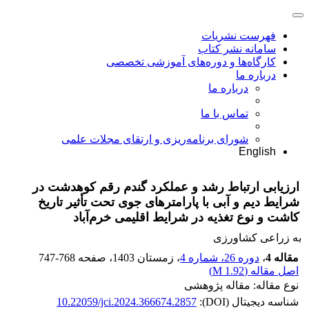
فهرست نشریات
سامانه نشر کتاب
کارگاه‌ها و دوره‌های آموزشی تخصصی
درباره ما
درباره ما
تماس با ما
شورای برنامه‌ریزی و ارتقای مجلات علمی
English
ارزیابی ارتباط رشد و عملکرد گندم رقم کوهدشت در
شرایط دیم و آبی با پارامترهای جوی تحت تأثیر تاریخ
کاشت و نوع تغذیه در شرایط اقلیمی خرم‌آباد
به زراعی کشاورزی
مقاله 4
،
دوره 26، شماره 4
، زمستان 1403
، صفحه
747-768
اصل مقاله (
1.92 M
)
نوع مقاله: مقاله پژوهشی
شناسه دیجیتال (DOI):
10.22059/jci.2024.366674.2857