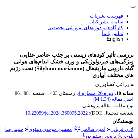
فهرست نشریات
سامانه نشر کتاب
کارگاه‌ها و دوره‌های آموزشی تخصصی
تماس با ما
English
بررسی تأثیر کودهای زیستی بر جذب عناصر غذایی،
ویژگی‌های فیزیولوژیکی و وزن خشک اندام‌های هوایی
گیاه دارویی ماریتیغال (Silybum marianum) تحت رژیم-
های مختلف آبیاری
به زراعی کشاورزی
مقاله 10
،
دوره 26، شماره 4
، زمستان 1403
، صفحه
861-881
اصل مقاله (
1.34 M
)
نوع مقاله: مقاله پژوهشی
شناسه دیجیتال (DOI):
10.22059/jci.2024.360095.2822
نویسندگان
1
2
*
1
لادن قربانی
؛
امین صالحی
؛
محسن موحدی دهنوی
؛
حمیدرضا
1
1
بلوچی
؛
پروین رستم پور