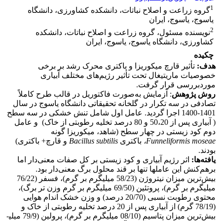
1
گروه زراعت و اصلاح نباتات، دانشکده کشاورزی، دانشگاه
یاسوج، یاسوج، ایران
2
نویسنده مسئول، گروه زراعت و اصلاح نباتات، دانشکده
کشاورزی، دانشگاه یاسوج، یاسوج، ایران
چکیده
هدف:
تأثیر قارچ میکوریزا‌ و باکتری محرک رشد بر برخی
خصوصیات ماریتیغال تحت تأثیر رژیم‌های مختلف آبیاری
موردبررسی قرار گرفت.
روش پژوهش
: آزمایش به‌صورت فاکتوریل در قالب طرح کاملاً
تصادفی در سه تکرار در گلخانه تحقیقاتی دانشگاه یاسوج در سال
1401-1400 اجرا گردید. عامل اول شامل تنش خشکی در سه سطح
( آبیاری پس از 50،20 و 80 درصد تخلیه رطوبتی از خاک) و عامل
دوم کود زیستی در چهار سطح (شاهد، میکوریزا گونه
moseae
Funneliformis
،
باکتری
Bacillus subtilis
و قارچ+ باکتری)
بودند.
یافته‌ها:
اثر رژیم آبیاری و کود زیستی بر کل صفات معنی‌دار اما
برهم‌کنش این عامل­ها تنها بر قند محلول برگ معنی‌دار بود.
بیش‌ترین میزان نیتروژن (58/23 میلی­گرم بر گرم)، فسفر (76/22
میلی­گرم بر گرم)، پروتئین (69/50 میلی­گرم بر گرم وزن تر برگ)،
محتوی رطوبت نسبی (20/70 درصد) و وزن خشک اندام هوایی
(78/19 گرم) از آبیاری پس از 20 درصد تخلیه رطوبتی از خاک و
بیش‌ترین میزان پتاسیم (08/10 میلی­گرم بر گرم)، پرولین (79/9 میلی­