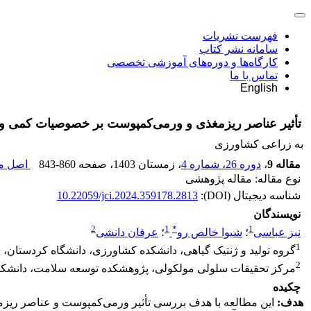
فهرست نشریات
سامانه نشر کتاب
کارگاه‌ها و دوره‌های آموزشی تخصصی
تماس با ما
English
تأثیر عناصر ریزمغذی و ورمی‌کمپوست بر خصوصیات کمی و ترکیب اسیدهای 
به زراعی کشاورزی
مقاله 9
،
دوره 26، شماره 4
، زمستان 1403
، صفحه
843-860
اصل مق
نوع مقاله: مقاله پژوهشی
شناسه دیجیتال (DOI):
10.22059/jci.2024.359178.2813
نویسندگان
2
1
*
1
نبز عباسی
؛
شیوا خالص رو
؛
عرفان دانشی
1
گروه تولید و ژنتیک گیاهی، دانشکده کشاورزی، دانشگاه کردستان، س
2
مرکز تحقیقات سلولی مولکولی، پژوهشکده توسعه سلامت، دانشکده
چکیده
هدف:
این مطالعه با هدف بررسی تأثیر ورمی‌کمپوست و عناصر ریزم