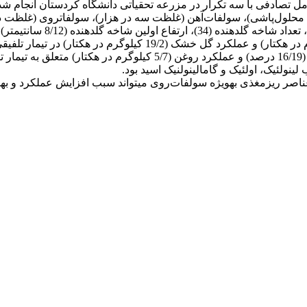
حلول‌پاشی)، سولفات‌آهن (غلظت سه در هزار)، سولفات­روی (غلظت دو د
ورمی‌کمپوست مشاهده گردید. هم‌چنین بیش‌ترین محتوای روغن دانه (19
نولئیک، اولئیک و گامالینولنیک اسید بود.
صر ریزمغذی به­ویژه سولفات‌روی می­تواند سبب افزایش عملکرد و بهبو