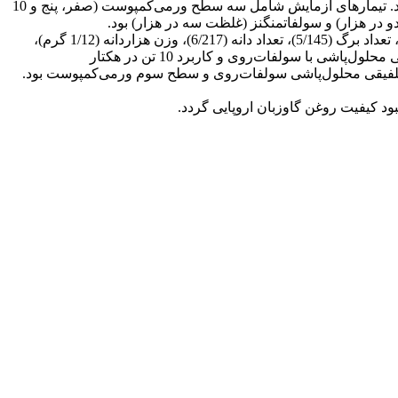
آزمایش به‌صورت فاکتوریل در قالب طرح بلوک­های کامل تصادفی با سه تکرار در مزرعه تحقیاتی دانشگاه کردستان انجام شد. تیمارهای آزمایش شامل سه سطح ورمی‌کمپوست (صفر، پنج و 10
ر هزار) و سولفات­منگنز (غلظت سه در هزار) بود.
نتایج نشان داد که بیش‌ترین ارتفاع بوته گاوزبان (57 سانتی­متر)، تعداد شاخه گل­دهنده (34)، ارتفاع اولین شاخه گل­دهنده (8/12 سانتی­متر)، تعداد برگ (5/145)، تعداد دانه (6/217)، وزن هزاردانه (1/12 گرم)،
عملکرد بیولوژیک (621 کیلوگرم در هکتار)، عملکرد دانه (1/42 کیلوگرم در هکتار) و عملکرد گل خشک (19/2 کیلوگرم در هکتار) در تیمار تلفیقی محلول‌پاشی با سولفات‌روی و کاربرد 10 تن در هکتار
16/ درصد) و عملکرد روغن (5/7 کیلوگرم در هکتار) متعلق به تیمار تلفیقی محلول‌پاشی سولفات‌روی و سطح سوم ورمی‌کمپوست بود.
د کیفیت روغن گاوزبان اروپایی گردد.