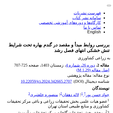
فهرست نشریات
سامانه نشر کتاب
کارگاه‌ها و دوره‌های آموزشی تخصصی
تماس با ما
English
بررسی روابط مبدأ و مقصد در گندم بهاره تحت شرایط
تنش خشکی انتهای فصل رشد
به زراعی کشاورزی
مقاله 2
،
دوره 26، شماره 4
، زمستان 1403
، صفحه
707-725
اصل مقاله (
1.29 M
)
نوع مقاله: مقاله پژوهشی
شناسه دیجیتال (DOI):
10.22059/jci.2024.342665.2707
نویسندگان
3
2
1
*
جواد حسن پور
؛
لاله دهقان
؛
منصوره خلعتبری
1
عضو هیات علمی بخش تحقیقات زراعی و باغی مرکز تحقیقات
کشاورزی و منابع طبیعی استان تهران
2
2- محقق بخش تحقیقات گلخانه مرکز تحقیقات و آموزش