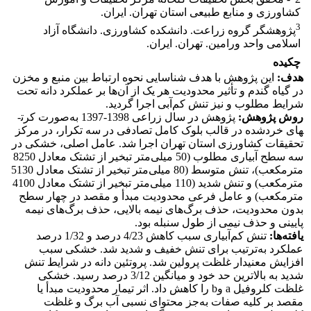
کشاورزی و منابع طبیعی استان تهران. ایران.
3
پژوهشگر گروه زراعت. دانشکده کشاورزی. دانشگاه آزاد
اسلامی واحد ورامین. تهران. ایران.
چکیده
هدف:
این پژوهش با هدف شناسایی نحوه ارتباط بین منبع و مخزن
در گیاه گندم و تأثیر محدودیت هر یک از آن‌ها بر عملکرد دانه تحت
شرایط مطلوب و نیز تنش کم‌آبی اجرا گردید.
روش پژوهش:
پژوهش در سال زراعی 1398-1397 به‌صورت کرت­
های خردشده در قالب بلوک­ کامل تصادفی در سه تکرار، در مرکز
تحقیقات کشاورزی استان تهران اجرا شد. عامل اصلی، خشکی در
سه سطح آبیاری مطلوب (50 میلی‌متر تبخیر از تشتک معادل 8250
مترمکعب)، تنش متوسط (80 میلی‌متر تبخیر از تشتک معادل 5130
مترمکعب) و تنش شدید (110 میلی‌متر تبخیر از تشتک معادل 4100
مترمکعب) و عامل فرعی محدودیت مبدأ و مقصد در چهار سطح
بدون محدودیت، حذف برگ‌های نیمه بالایی، حذف برگ‌های نیمه
پایینی و حذف نیمی از طول سنبله بود.
یافته‌ها:
تنش کم‌آبیاری سبب کاهش 4/23 درصد و 1/32 درصد
عملکرد به‌ترتیب برای تنش خفیف و شدید شد. خشکی سبب
افزایش معنی­دار غلظت پرولین شد. پروتئین دانه در شرایط تنش
شدید به بالاترین حد خود و میانگین 3/12 درصد رسید. خشکی
غلظت کلروفیل a وb را کاهش داد. اثر تیمار محدودیت مبدأ یا
مقصد بر کلیه صفات به‌جز محتوای نسبی آب برگ و غلظت