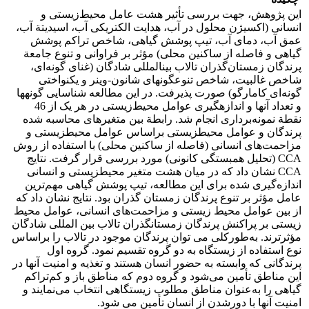
این پژوهش، جهت بررسی تأثیر هشت عامل محیط‌زیستی و
انسانی (اکسیژن محلول در آب، هدایت الکتریکی آب، اسیدیتة آب،
عمق آب، دمای آب، تیپ پوشش گیاهی، شاخص تراکم پوشش
گیاهی و فاصله از ساکنین محلی) مؤثر بر فراوانی و تنوع جامعة
پرندگان زمستان‌گذران تالاب بین­المللی شادگان (غنای­ گونه‌ای،
شاخص غالبیت، شاخص تنوع­گونه­ای شانون-وینر و یکنواختی
گونه‌ای کامارگو) صورت پذیرفت. در این مطالعه شناسایی گونه­ها
و تعداد آنها و اندازه­گیری عوامل محیط‌زیستی در هر یک از 46
نقطة نمونه‌برداری انجام شد. رابطة بین متغیرهای محاسبه شده
پرندگان و عوامل محیط­زیستی براساس عوامل محیط­زیستی و
مزاحمت‌های انسانی (فاصله از ساکنین محلی) با استفاده از روش
CCA (تحلیل همبستگی کانونی) مورد بررسی قرار گرفت. نتایج
CCA نشان داد که در میان‌ هشت متغیر محیط­زیستی و انسانی
اندازه‌گیری شده برای این مطالعه، تیپ پوشش ­گیاهی مهم‌ترین
عامل مؤثر بر تنوع­ پرندگان زمستان­ گذران بود. نتایج نشان داد که
از بین عوامل محیط ­زیستی و مزاحمت‌های انسانی، عوامل محیط
­زیستی بر پراکنش پرندگان زمستان­گذران تالاب بین ­المللی شادگان
مؤثرترند. به‌طورکلی می­ توان پرندگان موجود در تالاب را براساس
نوع استفاده از زیستگاه به دو گروه تقسیم نمود. گروه اول
پرندگانی که وابسته به حضور انسان هستند و تغذیه و امنیت آنها در
این مناطق تأمین می‌شود و گروه دوم که مناطق باز و کم‌تراکم
گیاهی را به‌عنوان مناطق مطلوب زیستگاهی انتخاب می‌نمایند و
امنیت آنها با دورشدن از انسان تأمین می ­شود.