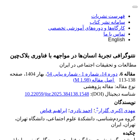
فهرست نشریات
سامانه نشر کتاب
کارگاه‌ها و دوره‌های آموزشی تخصصی
تماس با ما
English
نتنوگرافی تجربۀ انسان‌ها در مواجهه با فناوری بلاک‌چین
مطالعات و تحقیقات اجتماعی در ایران
مقاله 6
،
دوره 14، شماره 1 - شماره پیاپی 54
، بهار 1404
، صفحه
113-138
اصل مقاله (
1.98 M
)
نوع مقاله: مقاله پژوهشی
شناسه دیجیتال (DOI):
10.22059/jisr.2025.384138.1548
نویسندگان
*
مهدی اکبری گلزار
؛
احمد نادری
؛
ابراهیم فیاض
گروه مردم‌شناسی، دانشکدۀ علوم اجتماعی، دانشگاه تهران،
تهران، ایران
چکیده
با رشد و گسترش حیرت‌انگیز فناوری در روزگار کنونی، رابطۀ