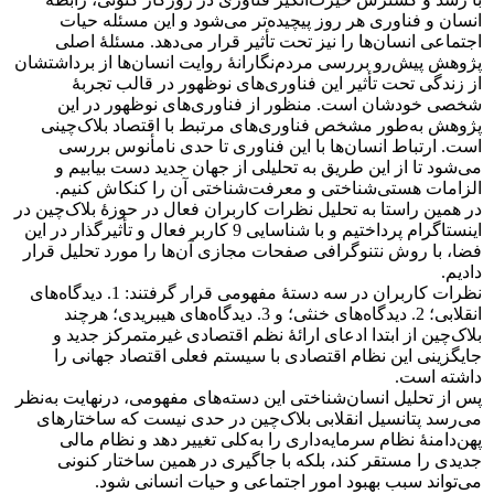
انسان و فناوری هر روز پیچیده‌تر می‌شود و این مسئله حیات
اجتماعی انسان‌ها را نیز تحت تأثیر قرار می‌دهد. مسئلۀ اصلی
پژوهش پیش‌رو بررسی مردم‌نگارانۀ روایت انسان‌ها از برداشتشان
از زندگی تحت تأثیر این فناوری‌های نوظهور در قالب تجربۀ
شخصی خودشان است. منظور از فناوری‌های نوظهور در این
پژوهش به‌طور مشخص فناوری‌های مرتبط با اقتصاد بلاک‌چینی
است. ارتباط انسان‌ها با این فناوری تا حدی نامأنوس بررسی
می‌شود تا از این طریق به تحلیلی از جهان جدید دست بیابیم و
الزامات هستی‌شناختی و معرفت‌شناختی آن را کنکاش کنیم.
در همین راستا به تحلیل نظرات کاربران فعال در حوزۀ بلاک‌چین در
اینستاگرام پرداختیم و با شناسایی 9 کاربر فعال و تأثیرگذار در این
فضا، با روش نتنوگرافی صفحات مجازی آن‌ها را مورد تحلیل قرار
دادیم.
نظرات کاربران در سه دستۀ مفهومی قرار گرفتند: 1. دیدگاه‌های
انقلابی؛ 2. دیدگاه‌های خنثی؛ و 3. دیدگاه‌های هیبریدی؛ هرچند
بلاک‌چین از ابتدا ادعای ارائۀ نظم اقتصادی غیرمتمرکز جدید و
جایگزینی این نظام اقتصادی با سیستم فعلی اقتصاد جهانی را
داشته است.
پس از تحلیل انسان‌شناختی این دسته‌های مفهومی، درنهایت به‌نظر
می‌رسد پتانسیل انقلابی بلاک‌چین در حدی نیست که ساختارهای
پهن‌دامنۀ نظام سرمایه‌داری را به‌کلی تغییر دهد و نظام مالی
جدیدی را مستقر کند، بلکه با جاگیری در همین ساختار کنونی
می‌تواند سبب بهبود امور اجتماعی و حیات انسانی شود.