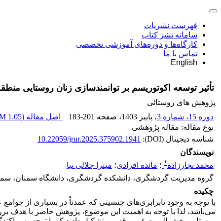
فهرست نشریات
سامانه نشر کتاب
کارگاه‌ها و دوره‌های آموزشی تخصصی
تماس با ما
English
تأثیر توسعه اکوتوریسم بر توانمندسازی زنان روستایی منطق
پژوهش های روستائی
دوره 15، شماره 3
، پاییز 1403
، صفحه
183-201
اصل مقاله (
1.05 M
نوع مقاله: مقاله پژوهشی
شناسه دیجیتال (DOI):
10.22059/jrur.2025.375902.1941
نویسندگان
*
محمد نجارزاده
؛
مائده افرادی
؛
میترا جلالی نیا
گروه مدیریت گردشگری، دانشکده گردشگری، دانشگاه سمنان، سمنا
چکیده
با توجه به وجود نابرابری‌های جنسیتی که عمدتاً در بسیاری از جوامع
می‌باشد، لذا با توجه به اهمیت این موضوع، پژوهش حاضر با هدف ب