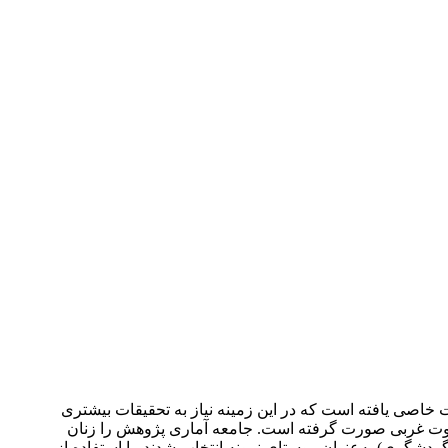
یت خاصی یافته است که در این زمینه نیاز به تحقیقات بیشتری
الموت غربی صورت گرفته است. جامعه آماری پژوهش را زنان
ند که با توجه به پراکندگی روستاها و تعداد زیاد آن‌ها، 9 روستا (از هر دهستان 3 روستای هدف گردشگری) به‌عنوان روستای نمونه انتخاب شدند. با استفاده از