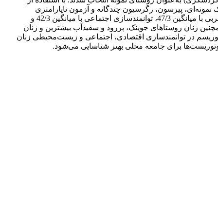
کوکران حجم نمونه 283 نفر به دست آمد که به 290 نفر ارتقاء داده شد. جهت تجزیه‌وتحلیل اطلاعات از روش‌های آماری هم‌چون T تک نمونه‌ای، پیرسون، رگرسیون چندگانه و آزمون ناپارامتری
دوجمله‌ای در نرم‌افزار SPSS استفاده گردید. نتایج نشان داد که توسعه اکوتوریسم در توانمندسازی اقتصادی زنان روستاهای منطقه الموت غربی با میانگین 47/3، توانمندسازی اجتماعی با میانگین 42/3 و
ثیر داشته ولی اثرات آن در توانمندسازی روانی زنان روستایی با میانگین 18/3 کمتر می‌باشد. همچنین زنان روستاهای جوینک، پررود و سفیدآب بیشترین و زنان
اکوتوریسم در توانمندسازی اقتصادی، اجتماعی و زیست‌محیطی زنان
وتوریست‌ها برای جامعه محلی بهتر شناسایی می‌شود.