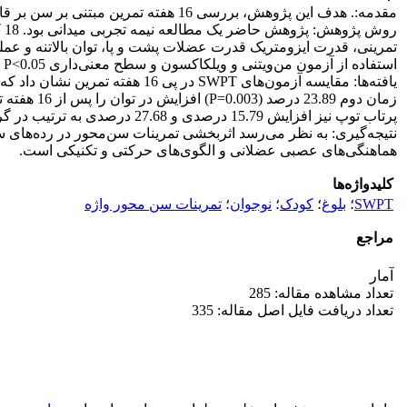
مقدمه:. هدف این پژوهش، بررسی 16 هفته تمرین مبتنی بر سن بر قابلیت‌های جسمانی و عملکردی ویژه با استفاده از آزمون اختصاصی بود.
استفاده از آزمون من‌ویتنی و ویلکاکسون و سطح معنی‌داری P<0.05 با نرم‌افزار آماریSPSS نسخه 24 انجام شد.
پرتاب توپ نیز افزایش 15.79 درصدی و 27.68 درصدی به ترتیب در گروه نوجوانان و کودکان را به دنبال داشت. در میزان قدرت ایزومتریک در هر دو گروه تغییری ایجاد نشد.
نتیجه‌گیری: به نظر می‌رسد اثربخشی تمرینات سن‌محور در رده‌های سنی
هماهنگی‌های عصبی عضلانی و الگوی‌های حرکتی و تکنیکی است.
کلیدواژه‌ها
SWPT
؛
بلوغ
؛
کودک
؛
نوجوان
؛
تمرینات سن محور واژه
مراجع
آمار
تعداد مشاهده مقاله: 285
تعداد دریافت فایل اصل مقاله: 335