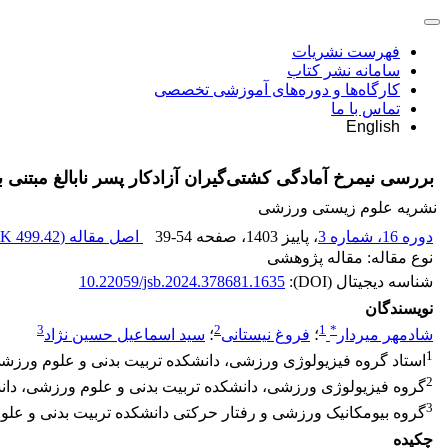
فهرست نشریات
سامانه نشر کتاب
کارگاه‌ها و دوره‌های آموزشی تخصصی
تماس با ما
English
بررسی نیمرخ آمادگی کشتی‌گیران آزادکار پسر نابالغ مبتنی بر عملکرد ویژه،
نشریه علوم زیستی ورزشی
دوره 16، شماره 3
، پاییز 1403
، صفحه
39-54
اصل مقاله (
499.42 K
نوع مقاله: مقاله پژوهشی
شناسه دیجیتال (DOI):
10.22059/jsb.2024.378681.1635
نویسندگان
3
2
1
*
شادمهر میردار
؛
فروغ نیستانی
؛
سید اسماعیل حسین نژاد
1
استاد گروه فیزیولوژی ورزشی، دانشکده تربیت بدنی و علوم ورزشی، 
2
گروه فیزیولوژی ورزشی، دانشکده تربیت بدنی و علوم ورزشی، دانشگ
3
گروه بیومکانیک ورزشی و رفتار حرکتی دانشکده تربیت بدنی و عل
چکیده