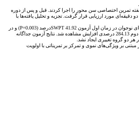
ژوهش: پژوهش حاضر یک مطالعه نیمه تجربی میدانی بود. 18 کشتی‌گیر آزادکار پسر در دو گروه سنی 12-13 سال و 15-16 سال، 16 هفته تمرین اختصاصی سن محور را اجرا کردند. قبل و پس از دوره
ت پشت و پا، توان بالاتنه و عملکرد آزمودنی‌ها طی آزمون عملکردی ویژه کشتی (SWPT) در دو زمان دو دقیقه‌ای مورد ارزیابی قرار گرفت. تجزیه و تحلیل یافته‌ها با
یافته‌ها: مقایسه‌ آزمون‌های SWPT در پی 16 هفته تمرین نشان داد که تنها در ایستگاه توان بی‌هوازی بهبود معنی‌داری مشاهده شد. آزمودنی‌های نوجوان در زمان اول آزمون SWPT 41.92درصد (P=0.003) و در
زمان دوم 23.89 درصد (P=0.003) افزایش در توان را پس از 16 هفته تمرین نشان دادند. برای کودکان در زمان اول 75.38 درصدی و در زمان دوم 284.13 درصدی افزایش مشاهده شد. نتایج آزمون جداگانه
بتنی بر ویژگی‌های نموی و تمرکز بر تمریناتی با اولویت