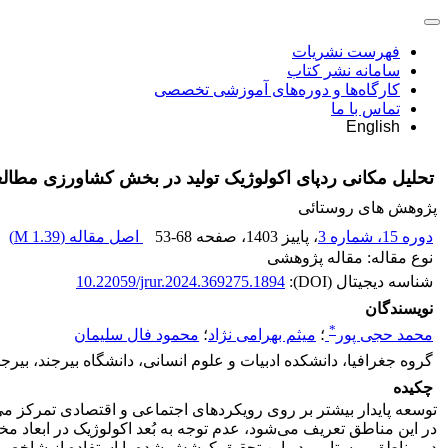
فهرست نشریات
سامانه نشر کتاب
کارگاه‌ها و دوره‌های آموزشی تخصصی
تماس با ما
English
تحلیل مکانی ردپای اکولوژیک تولید در بخش کشاورزی مطالع
پژوهش های روستائی
دوره 15، شماره 3
، پاییز 1403
، صفحه
53-68
اصل مقاله (
1.39 M
)
نوع مقاله: مقاله پژوهشی
شناسه دیجیتال (DOI):
10.22059/jrur.2024.369275.1894
نویسندگان
*
محمد حجی پور
؛
میثم بهرامی نژاد
؛
محمود فال سلیمان
گروه جغرافیا، دانشکده ادبیات و علوم انسانی، دانشگاه بیرجند، بیرجن
چکیده
توسعه پایدار بیشتر بر روی رویکردهای اجتماعی و اقتصادی تمرکز می‌ک
در این مناطق تعریف می‌شود، عدم توجه به بُعد اکولوژیک در ابعاد 
در مناطق روستایی، در این تحقیق کوشش شده با استفاده از شاخص رد