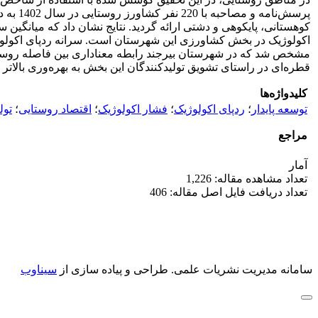
اکولوژیک در بخش کشاورزی این شهرستان است. سرانه ردپای اکولوژی
مشخص شد که در شهرستان بیرجند رابطه معناداری بین فاصله روستا 
قطره‌ای در راستای تشویق تولیدکنندگان این بخش به بهره‌وری بالاتر 
کلیدواژه‌ها
توسعه پایدار
؛
ردپای اکولوژیک
؛
فشار اکولوژیک
؛
اقتصاد روستایی
؛
تول
مراجع
آمار
تعداد مشاهده مقاله: 1,226
تعداد دریافت فایل اصل مقاله: 406
سامانه مدیریت نشریات علمی.
طراحی و پیاده سازی از
سیناوب