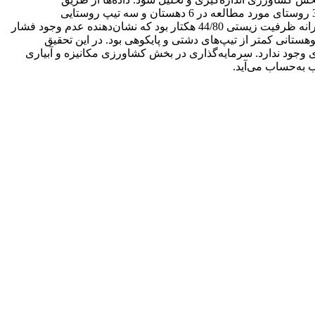
پرسش‌نامه و مصاحبه با 220 نفر کشاورز روستایی در سال 1402 به دست آمد. نتایج این پژوهش در بخش کشاورزی بر حسب خانوار برای 30 روستای مورد مطالعه در 6 دهستان و سه تیپ روستایی
کوهستانی، پایکوهی و دشتی ارائه گردید. نتایج نشان داد که میانگین سرانه ردپای اکولوژیک تولید در بخش کشاورزی 33/2 هکتار و میانگین سرانه ظرفیت زیستی 44/80 هکتار بود که نشان‌دهنده عدم وجود فشار
انی کمتر از تیپ‌های دشتی و پایکوهی بود. در این تحقیق
وجود ندارد. سرمایه‌گذاری در بخش کشاورزی مکانیزه و آبیاری
ب به‌حساب می‌آید.