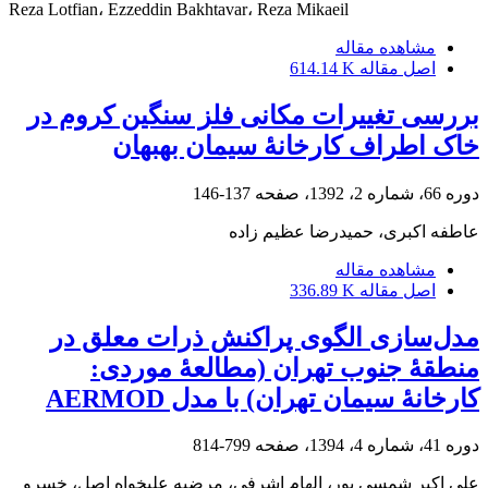
Reza Lotfian، Ezzeddin Bakhtavar، Reza Mikaeil
مشاهده مقاله
اصل مقاله
614.14 K
بررسی تغییرات مکانی فلز سنگین کروم در
خاک اطراف کارخانۀ سیمان بهبهان
دوره 66، شماره 2، 1392، صفحه
137-146
عاطفه اکبری، حمیدرضا عظیم زاده
مشاهده مقاله
اصل مقاله
336.89 K
مدل‌سازی الگوی پراکنش ذرات معلق در
منطقۀ جنوب تهران (مطالعۀ موردی:
کارخانۀ سیمان تهران) با مدل AERMOD
دوره 41، شماره 4، 1394، صفحه
799-814
علی اکبر شمسی پور، الهام اشرفی، مرضیه علیخواه اصل، خسرو