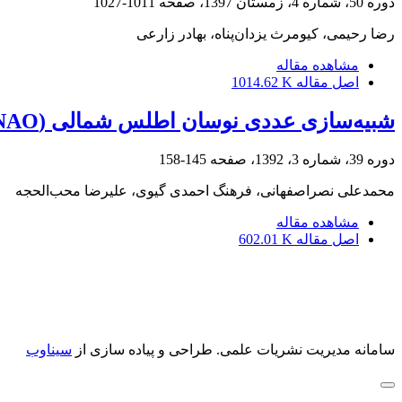
دوره 50، شماره 4، زمستان 1397، صفحه
1011-1027
رضا رحیمی، کیومرث یزدان‌‌پناه، بهادر زارعی
مشاهده مقاله
اصل مقاله
1014.62 K
شبیه‌سازی عددی نوسان اطلس شمالی (NAO) و آثار آن در جنوب غرب آسیا
دوره 39، شماره 3، 1392، صفحه
145-158
محمدعلی نصراصفهانی، فرهنگ احمدی گیوی، علیرضا محب‌‌الحجه
مشاهده مقاله
اصل مقاله
602.01 K
سامانه مدیریت نشریات علمی.
طراحی و پیاده سازی از
سیناوب