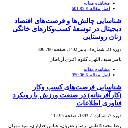
مشاهده مقاله
اصل مقاله
601.85 K
شناسایی چالش‌ها و فرصت‌های اقتصاد
دیجیتال در توسعۀ کسب‌وکارهای خانگی
زنان روستایی
دوره 21، شماره 3، پاییز 1402، صفحه
780-806
ناصر سیف اللهی، گلثوم اکبری آرباطان
مشاهده مقاله
اصل مقاله
950.06 K
شناسایی فرصت‌های کسب وکار
(کارآفرینانه) در صنعت ورزش با رویکرد
فناوری اطلاعات
دوره 7، شماره 1، 1393، صفحه
95-112
رضا محمدکاظمی، رضا زعفریان، عباس خدایاری، سید مهران