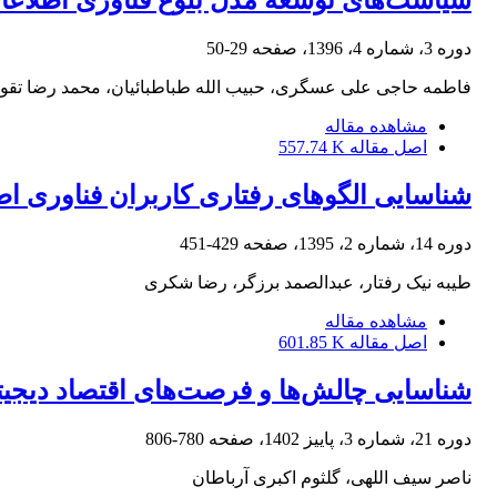
سیاست‌های توسعه مدل بلوغ فناوری اطلاعات 
دوره 3، شماره 4، 1396، صفحه
29-50
فاطمه حاجی علی عسگری، حبیب الله طباطبائیان، محمد رضا تقوا،
مشاهده مقاله
اصل مقاله
557.74 K
شناسایی الگوهای رفتاری کاربران فناوری 
دوره 14، شماره 2، 1395، صفحه
429-451
طیبه نیک رفتار، عبدالصمد برزگر، رضا شکری
مشاهده مقاله
اصل مقاله
601.85 K
شناسایی چالش‌ها و فرصت‌های اقتصاد دیجیت
دوره 21، شماره 3، پاییز 1402، صفحه
780-806
ناصر سیف اللهی، گلثوم اکبری آرباطان