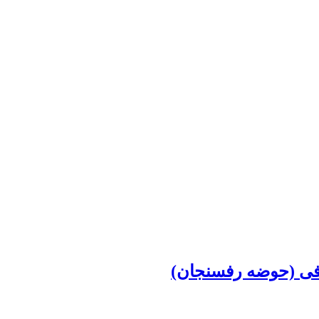
افی (حوضه رفسنجان)