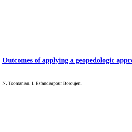
Outcomes of applying a geopedologic appro
N. Toomanian، I. Esfandiarpour Boroujeni