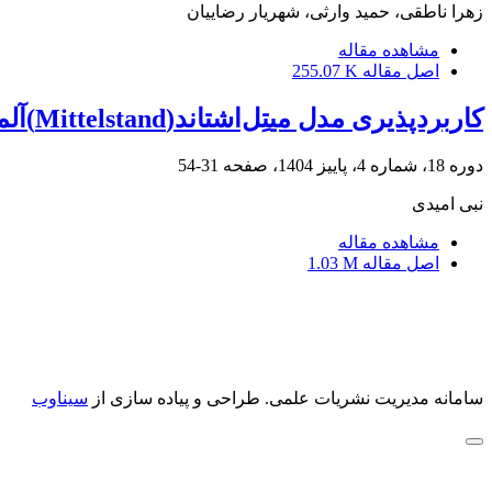
زهرا ناطقی، حمید وارثی، شهریار رضاییان
مشاهده مقاله
اصل مقاله
255.07 K
کاربردپذیری مدل میتِل‌اشتاند(Mittelstand)آلمان در ایران: الگویی برای توسعه شرکت‌های کوچک و متوسط
دوره 18، شماره 4، پاییز 1404، صفحه
31-54
نبی امیدی
مشاهده مقاله
اصل مقاله
1.03 M
سامانه مدیریت نشریات علمی.
طراحی و پیاده سازی از
سیناوب