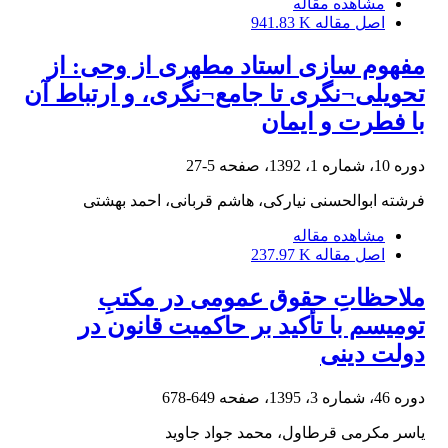
مشاهده مقاله
اصل مقاله
941.83 K
مفهوم سازی استاد مطهری از وحی: از
تحویلی¬نگری تا جامع¬نگری، و ارتباط آن
با فطرت و ایمان
دوره 10، شماره 1، 1392، صفحه
5-27
فرشته ابوالحسنی نیارکی، هاشم قربانی، احمد بهشتی
مشاهده مقاله
اصل مقاله
237.97 K
ملاحظاتِ حقوق عمومی در مکتبِ
تومیسم با تأکید بر حاکمیت قانون در
دولت دینی
دوره 46، شماره 3، 1395، صفحه
649-678
یاسر مکرمی قرطاول، محمد جواد جاوید