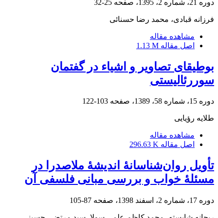
دوره 21، شماره 2، 1395، صفحه
25-32
فرزانه قبادی، محمد رضا حسنائی
مشاهده مقاله
اصل مقاله
1.13 M
بوطیقای تصاویر و اشیاء در گفتمان
سوررئالیستی
دوره 15، شماره 58، 1389، صفحه
103-122
طلایه رؤیایی
مشاهده مقاله
اصل مقاله
296.63 K
تأویل روان‌شناسانۀ اندیشۀ ملاصدرا در
مسئلۀ خواب و بررسی مبانی فلسفی آن
دوره 17، شماره 2، اسفند 1398، صفحه
87-105
ریحانه شایسته، محمد کاظم علمی سولا، سید مرتضی حسینی