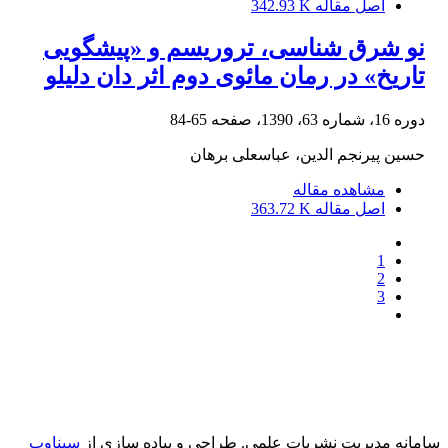
اصل مقاله
342.93 K
نو شرق شناسی، تروریسم و «پیشگویی
تاریخ» در رمان مائوی دوم اثر دان دلیلو
دوره 16، شماره 63، 1390، صفحه
65-84
حسین پیرنجم الدین، عباسعلی برهان
مشاهده مقاله
اصل مقاله
363.72 K
1
2
3
سامانه مدیریت نشریات علمی.
طراحی و پیاده سازی از
سیناوب