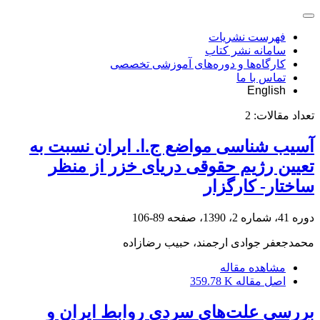
فهرست نشریات
سامانه نشر کتاب
کارگاه‌ها و دوره‌های آموزشی تخصصی
تماس با ما
English
تعداد مقالات:
2
آسیب شناسی مواضع ج.ا. ایران نسبت به
تعیین رژیم حقوقی دریای خزر از منظر
ساختار- کارگزار
دوره 41، شماره 2، 1390، صفحه
89-106
محمدجعفر جوادی ارجمند، حبیب رضازاده
مشاهده مقاله
اصل مقاله
359.78 K
بررسی علت‌های سردی روابط ایران و